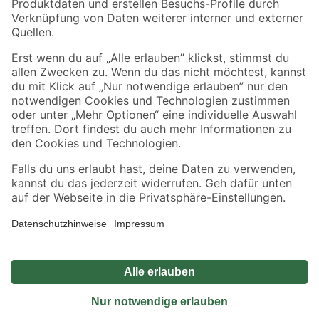
Sicher einkaufen
Jetzt die toom-App herunterladen
Alle Preisangaben in EUR inkl. gesetzl. MwSt.. Die dargestellten Angebote sind unter
Umständen nicht in allen Märkten verfügbar. Die angegebenen Verfügbarkeiten beziehen
sich auf den unter "Mein Markt" ausgewählten toom Baumarkt. Alle Angebote und
Produkte nur solange der Vorrat reicht.
*Paketversand ab 59 € versandkostenfrei, gilt nicht für Artikel mit Speditionsversand, hier
fallen zusätzliche Versandkosten an.
Datenschutz
Privatsphäre
Impressum
AGB
Nutzungsbedingungen
Widerrufsrecht
Vertrag widerrufen
Barrierefreiheit