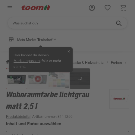
Mein Markt:
Troisdorf
✕
Hier kannst du deinen
, falls er nicht
Markt anpassen
/
Bauen & Renovieren
/
Farben, Lacke & Holzschutz
/
Farben
/
Wan
stimmt.
+
3
Wohnraumfarbe lichtgrau
matt 2,5 l
Produktdetails
| Artikelnummer
:
8111256
Inhalt und Farbe auswählen