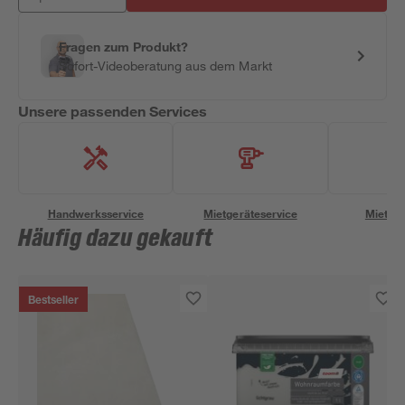
Fragen zum Produkt?
Sofort-Videoberatung aus dem Markt
Unsere passenden Services
Handwerksservice
Mietgeräteservice
Miettra
Häufig dazu gekauft
Bestseller