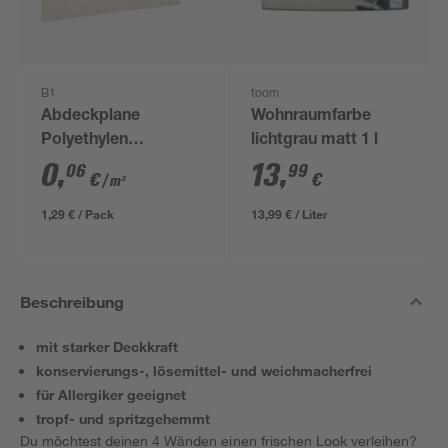
B1
toom
Abdeckplane
Wohnraumfarbe
Polyethylen
lichtgrau matt 1 l
transparent 4 x 5 m
0
,
13
,
06
99
€
€
/ m²
1,29 € / Pack
13,99 € / Liter
Beschreibung
mit starker Deckkraft
konservierungs-, lösemittel- und weichmacherfrei
für Allergiker geeignet
tropf- und spritzgehemmt
Du möchtest deinen 4 Wänden einen frischen Look verleihen?