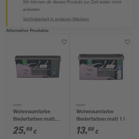
Wir können dir dieses Produkt zur Zeit leider nicht
anbieten.
Verfügbarkeit in anderen Märkten
Alternative Produkte
toom
toom
Wohnraumfarbe
Wohnraumfarbe
fliederfarben matt
fliederfarben matt 1 l
2,5 l
25
,
13
,
99
99
€
€