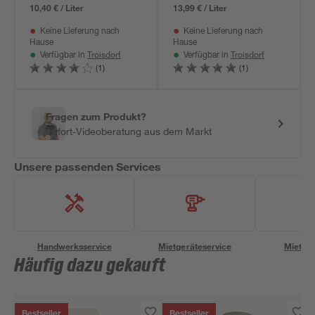
10,40 € / Liter
13,99 € / Liter
Keine Lieferung nach
Keine Lieferung nach
Hause
Hause
Troisdorf
Troisdorf
Verfügbar in
Verfügbar in
(1)
(1)
Fragen zum Produkt?
Sofort-Videoberatung aus dem Markt
Unsere passenden Services
Handwerksservice
Mietgeräteservice
Miettra
Häufig dazu gekauft
Bestseller
Bestseller