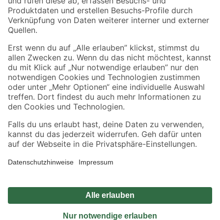
Sicher einkaufen
Jetzt die toom-App herunterladen
Alle Preisangaben in EUR inkl. gesetzl. MwSt.. Die dargestellten Angebote sind unter
Umständen nicht in allen Märkten verfügbar. Die angegebenen Verfügbarkeiten beziehen
sich auf den unter "Mein Markt" ausgewählten toom Baumarkt. Alle Angebote und
Produkte nur solange der Vorrat reicht.
*Paketversand ab 59 € versandkostenfrei, gilt nicht für Artikel mit Speditionsversand, hier
fallen zusätzliche Versandkosten an.
Datenschutz
Privatsphäre
Impressum
AGB
Nutzungsbedingungen
Widerrufsrecht
Vertrag widerrufen
Barrierefreiheit