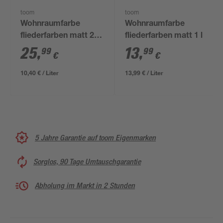
toom
toom
Wohnraumfarbe
Wohnraumfarbe
fliederfarben matt 2,5
fliederfarben matt 1 l
l
25
,
13
,
99
99
€
€
10,40 € / Liter
13,99 € / Liter
5 Jahre Garantie auf toom Eigenmarken
Sorglos, 90 Tage Umtauschgarantie
Abholung im Markt in 2 Stunden