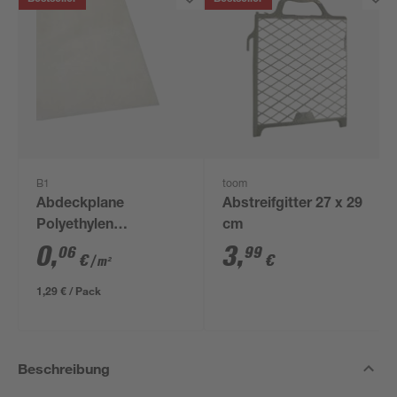
B1
toom
Abdeckplane
Abstreifgitter 27 x 29
Polyethylen
cm
transparent 4 x 5 m
0
,
3
,
06
99
€
€
/ m²
1,29 € / Pack
Beschreibung