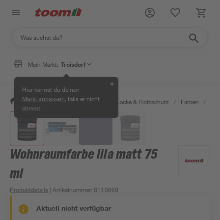
Mein Markt:
Troisdorf
✕
Hier kannst du deinen
, falls er nicht
Markt anpassen
/
Bauen & Renovieren
/
Farben, Lacke & Holzschutz
/
Farben
/
Wan
stimmt.
Wohnraumfarbe lila matt 75
ml
Produktdetails
| Artikelnummer
:
8110860
Aktuell nicht verfügbar