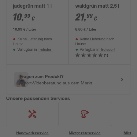
jadegrün matt 1 l
waldgrün matt 2,5 l
10
,
21
,
99
99
€
€
10,99 € / Liter
8,80 € / Liter
Keine Lieferung nach
Keine Lieferung nach
Hause
Hause
Troisdorf
Troisdorf
Verfügbar in
Verfügbar in
(1)
Fragen zum Produkt?
Sofort-Videoberatung aus dem Markt
Unsere passenden Services
Handwerksservice
Mietgeräteservice
Miettra