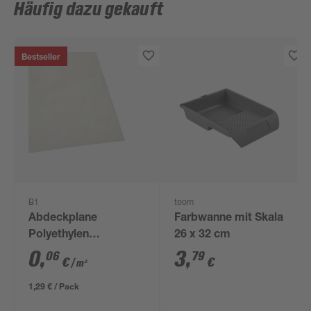
Häufig dazu gekauft
Bestseller
B1
toom
Abdeckplane
Farbwanne mit Skala
Polyethylen
26 x 32 cm
transparent 4 x 5 m
0
,
3
,
06
79
€
€
/ m²
1,29 € / Pack