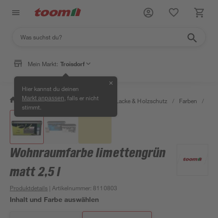
Mein Markt:
Troisdorf
✕
Hier kannst du deinen
, falls er nicht
Markt anpassen
/
Bauen & Renovieren
/
Farben, Lacke & Holzschutz
/
Farben
/
Wan
stimmt.
Wohnraumfarbe limettengrün
matt 2,5 l
Produktdetails
| Artikelnummer
:
8110803
Inhalt und Farbe auswählen