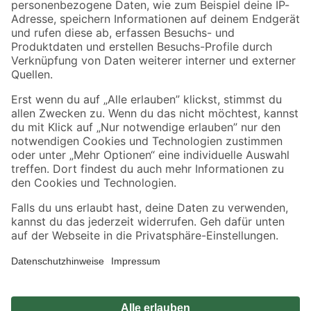
Zahlungsarten
Versandarten
Sicher einkaufen
Jetzt die toom-App herunterladen
Alle Preisangaben in EUR inkl. gesetzl. MwSt.. Die dargestellten Angebote sind unter
Umständen nicht in allen Märkten verfügbar. Die angegebenen Verfügbarkeiten beziehen
sich auf den unter "Mein Markt" ausgewählten toom Baumarkt. Alle Angebote und
Produkte nur solange der Vorrat reicht.
*Paketversand ab 59 € versandkostenfrei, gilt nicht für Artikel mit Speditionsversand, hier
fallen zusätzliche Versandkosten an.
Datenschutz
Privatsphäre
Impressum
AGB