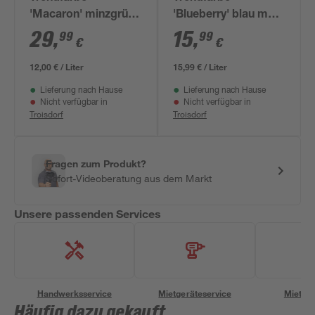
'Macaron' minzgrün
'Blueberry' blau matt
matt 2,5 l
1 l
29
,
15
,
99
99
€
€
12,00 € / Liter
15,99 € / Liter
Lieferung nach Hause
Lieferung nach Hause
Nicht verfügbar in
Nicht verfügbar in
Troisdorf
Troisdorf
Fragen zum Produkt?
Sofort-Videoberatung aus dem Markt
Unsere passenden Services
Handwerksservice
Mietgeräteservice
Miettra
Häufig dazu gekauft