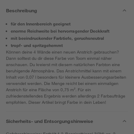
Beschreibung
für den Innenbereich geeignet
enorme Reichweite bei hervorragender Deckkraft
mit beeindruckender Farbtiefe, geruchsneutral
tropf- und spritzgehemmt
Können deine 4 Wände einen neuen Anstrich gebrauchen?
Dann solltest du dir diese Farbe von Toom einmal näher
anschauen. Du kreierst mit diesem natürlichen Farbton eine
beruhigende Atmosphäre. Das Anstrichmittel kann mit einem
Inhalt von 0,07 l besonders für kleinere Ausbesserungsarbeiten
verwendet werden. Die Menge reicht bei einem einmaligen
Anstrich für eine Fläche von 0,75 m². Für ein
zufriedenstellendes Ergebnis werden allerdings 2 Farbaufträge
empfohlen. Dieser Artikel bringt Farbe in dein Leben!
Sicherheits- und Entsorgungshinweise
Gefahrenhinweise: Enthält 1,2-Benzisothiazol-3(2H)-on, 2-