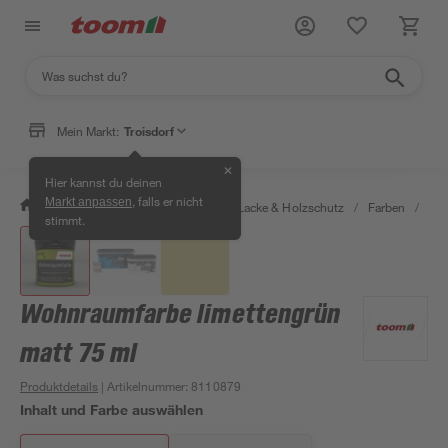
Mein Markt:
Troisdorf
✕
Hier kannst du deinen
, falls er nicht
Markt anpassen
/
Bauen & Renovieren
/
Farben, Lacke & Holzschutz
/
Farben
/
Wan
stimmt.
Wohnraumfarbe limettengrün
matt 75 ml
Produktdetails
| Artikelnummer
:
8110879
Inhalt und Farbe auswählen