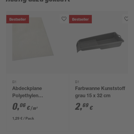
Bestseller
Bestseller
B1
B1
Abdeckplane
Farbwanne Kunststoff
Polyethylen
grau 15 x 32 cm
transparent 4 x 5 m
0
,
2
,
06
69
€
€
/ m²
1,29 € / Pack