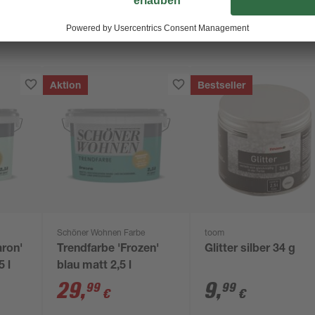
Aktion
Bestseller
Schöner Wohnen Farbe
toom
aron'
Trendfarbe 'Frozen'
Glitter silber 34 g
5 l
blau matt 2,5 l
29
,
9
,
99
99
€
€