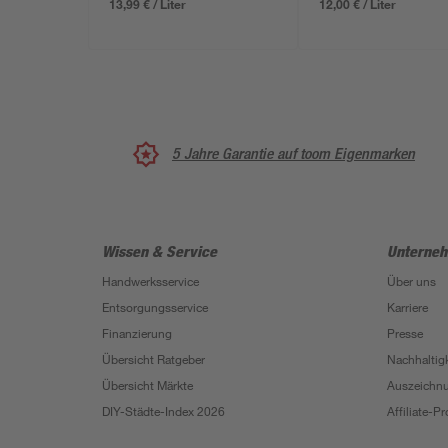
13,99 € / Liter
12,00 € / Liter
5 Jahre Garantie auf toom Eigenmarken
Wissen & Service
Unterne
Handwerksservice
Über uns
Entsorgungsservice
Karriere
Finanzierung
Presse
Übersicht Ratgeber
Nachhaltigk
Übersicht Märkte
Auszeichn
DIY-Städte-Index 2026
Affiliate-