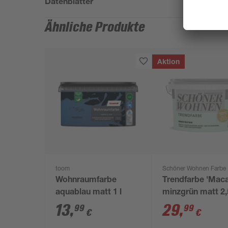
Datenblätter
Ähnliche Produkte
Aktion
toom
Schöner Wohnen Farbe
Wohnraumfarbe
Trendfarbe 'Mac
aquablau matt 1 l
minzgrün matt 2,
13
,
29
,
99
99
€
€