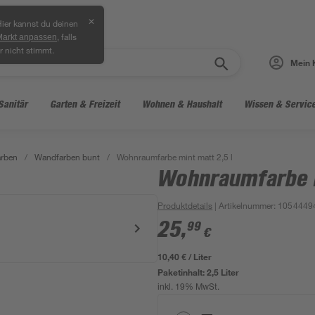
✕
ier kannst du deinen
, falls
Markt anpassen
r nicht stimmt.
Mein 
Sanitär
Garten & Freizeit
Wohnen & Haushalt
Wissen & Servic
arben
/
Wandfarben bunt
/
Wohnraumfarbe mint matt 2,5 l
Wohnraumfarbe m
Produktdetails
| Artikelnummer
:
1054449
25
,
99
€
10,40 € / Liter
Paketinhalt:
2,5 Liter
inkl. 19% MwSt.