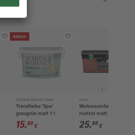
Aktion
Schöner Wohnen Farbe
toom
Trendfarbe 'Spa'
Wohnraumfarbe
graugrün matt 1 l
rostrot matt 2,5 l
15
,
25
,
99
99
€
€