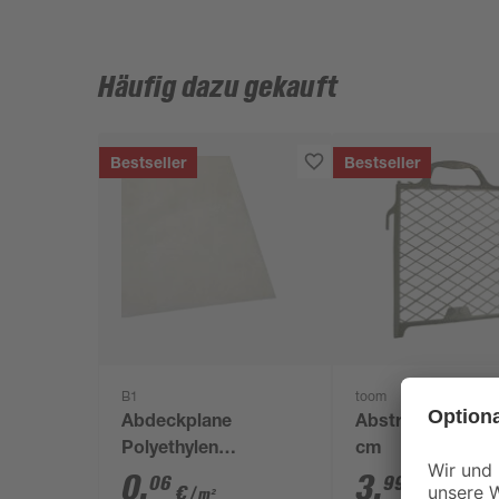
Häufig dazu gekauft
Bestseller
Bestseller
B1
toom
Abdeckplane
Abstreifgitter 27
Polyethylen
cm
transparent 4 x 5 m
0
,
3
,
06
99
€
€
/ m²