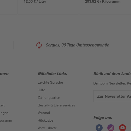
12,00 € / Liter
293,82 € / Kilogramm
Sorglos, 90 Tage Umtauschgarantie
hmen
Nützliche Links
Bleib auf dem Lauf
Leichte Sprache
Der toom Newsletter: K
Hilfe
Zur Newsletter 
Zahlungsarten
eit
Bestell- & Lieferservices
ungen
Versand
Folge uns
Programm
Rückgabe
Vorteilskarte