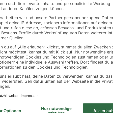
Das konservierungsmittelfreie Anst
einem Inhalt von 2,5 l kannst du 
einmaligen Anstrich reicht diese 
 für Allergiker geeignet
Nur wenige Anstriche bis zum 
Wir empfehlen allerdings 2 Farba
viele Untergründe mit der Farbe b
Diese Farbe sorgt für leuchtende