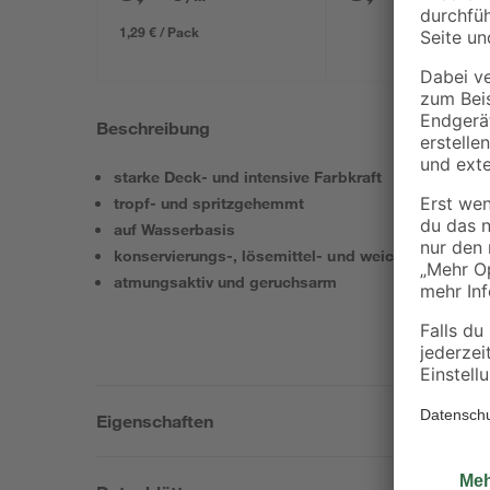
1,29 € / Pack
Beschreibung
starke Deck- und intensive Farbkraft
tropf- und spritzgehemmt
auf Wasserbasis
konservierungs-, lösemittel- und weichmacherfrei –
atmungsaktiv und geruchsarm
Eigenschaften