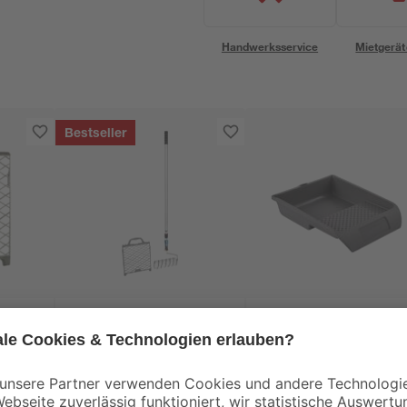
Handwerksservice
Mietgerät
Bestseller
toom
toom
 x 29
Komplettset 'Wände
Farbwanne mit Skal
streichen' 4-teilig
26 x 32 cm
23
,
3
,
99
79
€
€