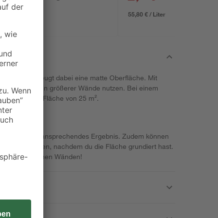
55,80 € / Liter
richmittel erzeugt dabei eine matte Oberfläche. Mit
es zum Streichen größerer Wände nutzen. Bei einem
Menge für eine Fläche von 25 m².
Ergebnis!
ufträge für ein ansprechendes Ergebnis. Zudem können
ehandelt werden, nachdem du die Fläche grundiert hast.
 Frische an deinen Wänden!