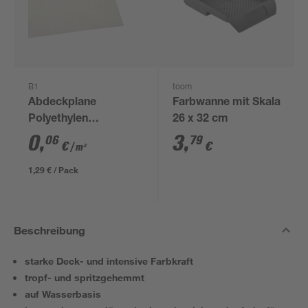
B1
toom
Abdeckplane
Farbwanne mit Skala
Polyethylen
26 x 32 cm
transparent 4 x 5 m
0
,
3
,
06
79
€
€
/ m²
1,29 € / Pack
Beschreibung
starke Deck- und intensive Farbkraft
tropf- und spritzgehemmt
auf Wasserbasis