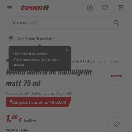
Mein Markt:
Troisdorf
✕
Hier kannst du deinen
, falls er nicht
Markt anpassen
/
Bauen & Renovieren
/
Farben, Lacke & Holzschutz
/
Farben
/
Wan
stimmt.
Wohnraumfarbe salbeigrün
- 33 %
matt 75 ml
Produktdetails
| Artikelnummer
:
10544581
Angebot endet in:
19
:
08
:
05
1
,
99
€
2,99 €
26,53 € / Liter