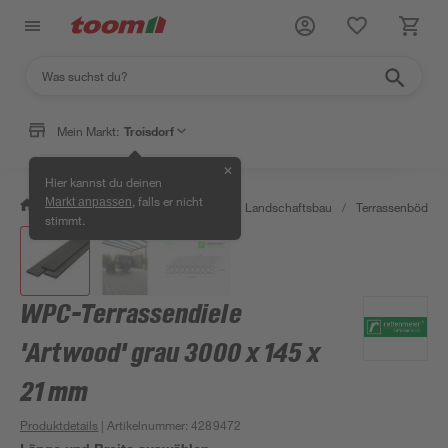
Mein Markt:
Troisdorf
✕
Hier kannst du deinen
, falls er nicht
Markt anpassen
/
Garten & Freizeit
/
Gartenbau & Landschaftsbau
/
Terrassenböden 
stimmt.
WPC-Terrassendiele
'Artwood' grau 3000 x 145 x
21 mm
Produktdetails
| Artikelnummer
:
4289472