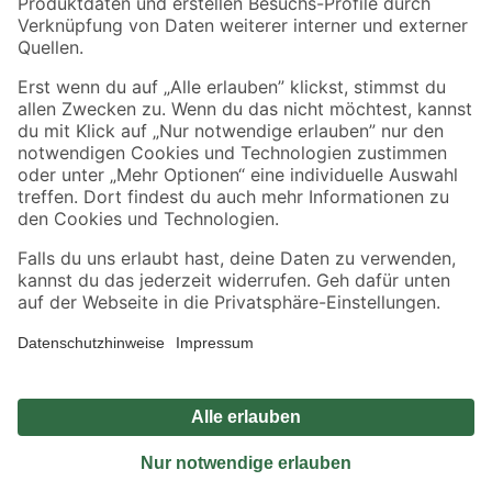
Sicher einkaufen
Jetzt die toom-App herunterladen
Alle Preisangaben in EUR inkl. gesetzl. MwSt.. Die dargestellten Angebote sind unter
Umständen nicht in allen Märkten verfügbar. Die angegebenen Verfügbarkeiten beziehen
sich auf den unter "Mein Markt" ausgewählten toom Baumarkt. Alle Angebote und
Produkte nur solange der Vorrat reicht.
*Paketversand ab 59 € versandkostenfrei, gilt nicht für Artikel mit Speditionsversand, hier
fallen zusätzliche Versandkosten an.
Datenschutz
Privatsphäre
Impressum
AGB
Nutzungsbedingungen
Widerrufsrecht
Vertrag widerrufen
Barrierefreiheit