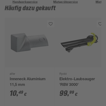
Handwerksservice
Mietgeräteservice
Miettra
Häufig dazu gekauft
alfer
Ryobi
Inneneck Aluminium
Elektro-Laubsauger
11,5 mm
'RBV 3000'
10
,
99
,
49
99
€
€