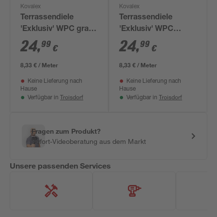
Kovalex
Kovalex
Terrassendiele
Terrassendiele
'Exklusiv' WPC grau
'Exklusiv' WPC
3000 x 145 x 26 mm
graubraun 3000 x
24
,
24
,
99
99
€
€
145 x 26 mm
8,33 € / Meter
8,33 € / Meter
Keine Lieferung nach
Keine Lieferung nach
Hause
Hause
Troisdorf
Troisdorf
Verfügbar in
Verfügbar in
Fragen zum Produkt?
Sofort-Videoberatung aus dem Markt
Unsere passenden Services