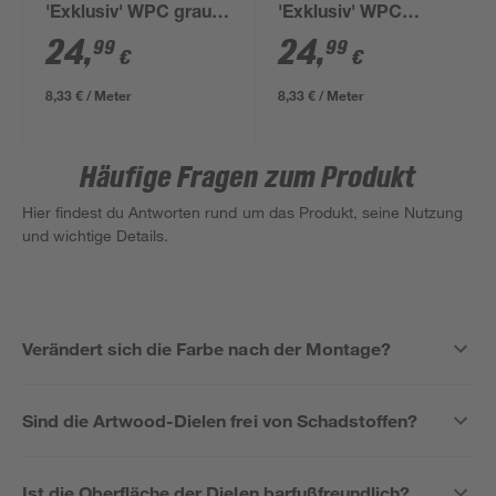
'Exklusiv' WPC grau
'Exklusiv' WPC
3000 x 145 x 26 mm
graubraun 3000 x 145
24
,
24
,
99
99
€
€
x 26 mm
8,33 € / Meter
8,33 € / Meter
Häufige Fragen zum Produkt
Hier findest du Antworten rund um das Produkt, seine Nutzung
und wichtige Details.
Verändert sich die Farbe nach der Montage?
Sind die Artwood-Dielen frei von Schadstoffen?
Ist die Oberfläche der Dielen barfußfreundlich?