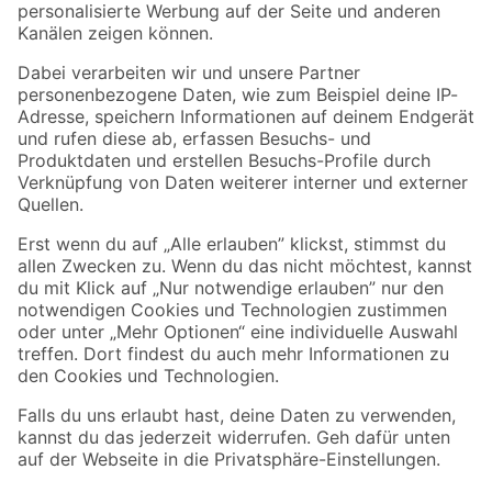
Folge uns
Zahlungsarten
Versandarten
Sicher einkaufen
Jetzt die toom-App herunterladen
Alle Preisangaben in EUR inkl. gesetzl. MwSt.. Die dargestellten Angebote sind unter
Umständen nicht in allen Märkten verfügbar. Die angegebenen Verfügbarkeiten beziehen
sich auf den unter "Mein Markt" ausgewählten toom Baumarkt. Alle Angebote und