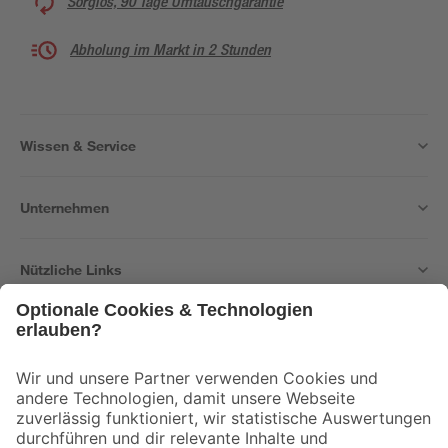
Sorglos, 90 Tage Umtauschgarantie
Abholung im Markt in 2 Stunden
Wissen & Service
Unternehmen
Nützliche Links
Bleib auf dem Laufenden mit unserem Newsletter
Der toom Newsletter: Keine Angebote und Aktionen mehr verpassen!
Zur Newsletter Anmeldung