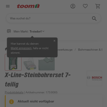
Mein Markt:
Troisdorf
✕
Hier kannst du deinen
, falls er nicht
Markt anpassen
/
Werkstatt & Maschinen
/
Elektrowerkzeuge
/
Bohrmaschinen & Boh
stimmt.
X-Line-Steinbohrerset 7-
teilig
Produktdetails
| Artikelnummer
:
1759065
Aktuell nicht verfügbar