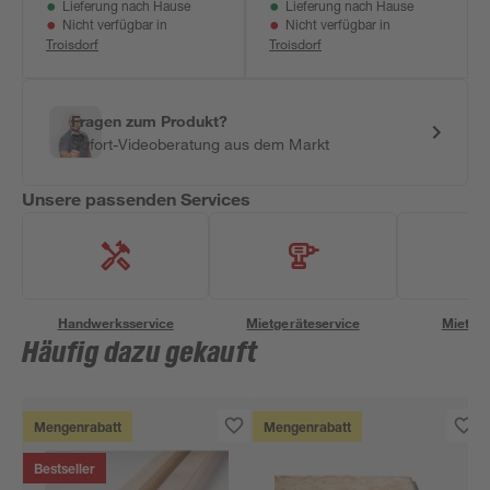
Lieferung nach Hause
Lieferung nach Hause
Nicht verfügbar in
Nicht verfügbar in
Troisdorf
Troisdorf
Fragen zum Produkt?
Sofort-Videoberatung aus dem Markt
Unsere passenden Services
Handwerksservice
Mietgeräteservice
Miettra
Häufig dazu gekauft
Mengenrabatt
Mengenrabatt
Bestseller