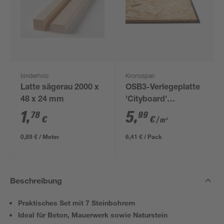
binderholz
Kronospan
Latte sägerau 2000 x
OSB3-Verlegeplatte
48 x 24 mm
'Cityboard'
ungeschliffen 1690 x
1
,
5
,
78
99
€
€
/ m²
634 x 12 mm
0,89 € / Meter
6,41 € / Pack
Beschreibung
Praktisches Set mit 7 Steinbohrern
Ideal für Beton, Mauerwerk sowie Naturstein