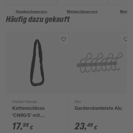
Handwerksservice
Mietgeräteservice
Miettra
Häufig dazu gekauft
Fischer Fahrrad
Siro
Kettenschloss
Garderobenleiste Alu
'CN90/5' mit
Zahlencode 90 cm
17
,
23
,
99
49
€
€
schwarz