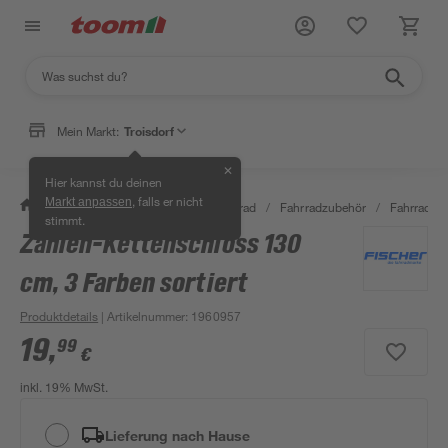
Mein Markt:
Troisdorf
✕
Hier kannst du deinen
, falls er nicht
Markt anpassen
/
Garten & Freizeit
/
Auto & Fahrrad
/
Fahrradzubehör
/
Fahrradsch
stimmt.
Zahlen-Kettenschloss 130
cm, 3 Farben sortiert
Produktdetails
| Artikelnummer
:
1960957
19
,
99
€
inkl. 19% MwSt.
Lieferung nach Hause