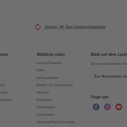
Sorglos, 90 Tage Umtauschgarantie
hmen
Nützliche Links
Bleib auf dem Lauf
Leichte Sprache
Der toom Newsletter: K
Hilfe
Zur Newsletter 
Zahlungsarten
eit
Bestell- & Lieferservices
ungen
Versand
Folge uns
Programm
Rückgabe
Vorteilskarte
Gutscheine
Verkaufsoffene Sonntage