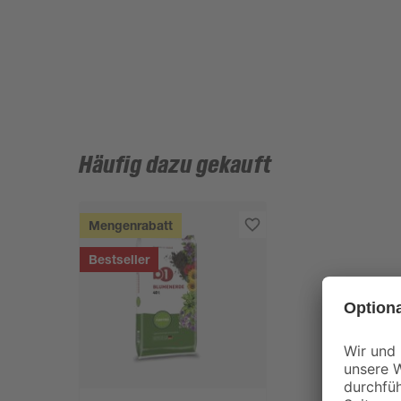
Häufig dazu gekauft
Mengenrabatt
Bestseller