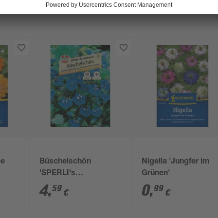
ee
Büschelschön
Nigella 'Jungfer im
'SPERLI's
Grünen'
Bienenfreund'
4
,
0
,
59
99
€
€