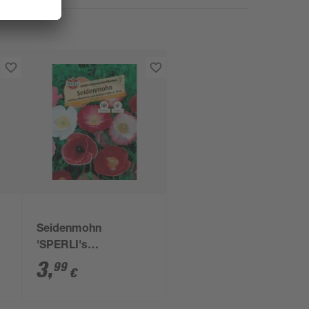
Seidenmohn
'SPERLI's
Sonnenschein
3
,
99
€
Mischung'