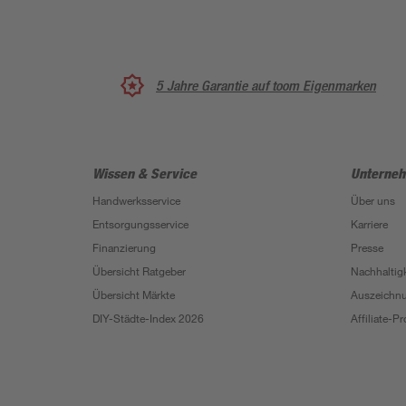
5 Jahre Garantie auf toom Eigenmarken
Wissen & Service
Unterne
Handwerksservice
Über uns
Entsorgungsservice
Karriere
Finanzierung
Presse
Übersicht Ratgeber
Nachhaltigk
Übersicht Märkte
Auszeichn
DIY-Städte-Index 2026
Affiliate-