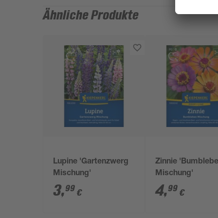
Ähnliche Produkte
Lupine 'Gartenzwerg
Zinnie 'Bumbleb
Mischung'
Mischung'
3
,
4
,
99
99
€
€