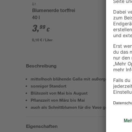
B1
Blumenerde torffrei
40 l
3
,
99
€
0,10 € / Liter
Beschreibung
mittelhoch blühende Calla mit außergewöhnlichen 
sonniger Standort
Blütezeit von Mai bis August
Pflanzzeit von März bis Mai
auch als Schnittblumen für die Vase geeignet
Eigenschaften