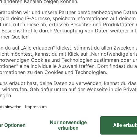
Die Zwiebeln werden etwa 8 cm ti
gelben Blüten
Standort gesetzt. Weitere Pflanza
eignen sich nicht zur Verwilderung