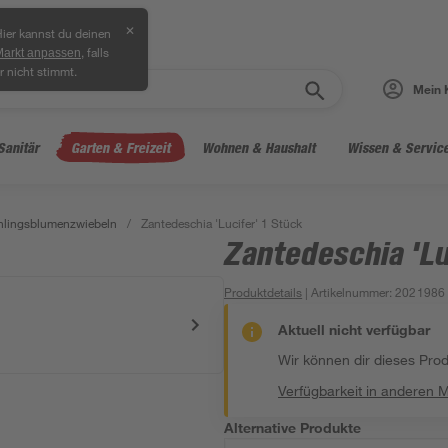
✕
ier kannst du deinen
, falls
Markt anpassen
r nicht stimmt.
Mein 
Sanitär
Garten & Freizeit
Wohnen & Haushalt
Wissen & Servic
hlingsblumenzwiebeln
/
Zantedeschia 'Lucifer' 1 Stück
Zantedeschia 'Lu
Produktdetails
| Artikelnummer
:
2021986
Aktuell nicht verfügbar
Wir können dir dieses Produ
Verfügbarkeit in anderen 
Alternative Produkte