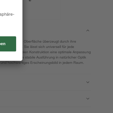
rtiger PP-Folie Oberfläche überzeugt durch ihre
 Ausführung. Sie lässt sich universell für jede
ank ihrer flexiblen Konstruktion eine optimale Anpassung
enheiten. Die stabile Ausführung in natürlicher Optik
 und hochwertiges Erscheinungsbild in jedem Raum.