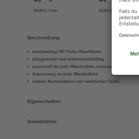
65,90 € / Liter
22,63 € / Liter
Beschreibung
hochwertige PP-Folie Oberfläche
pflegeleicht und widerstandsfähig
universell für jede Wandstärke einsetzbar
Anpassung an jede Wandstärke
stabile Konstruktion mit natürlicher Optik
Eigenschaften
Datenblätter