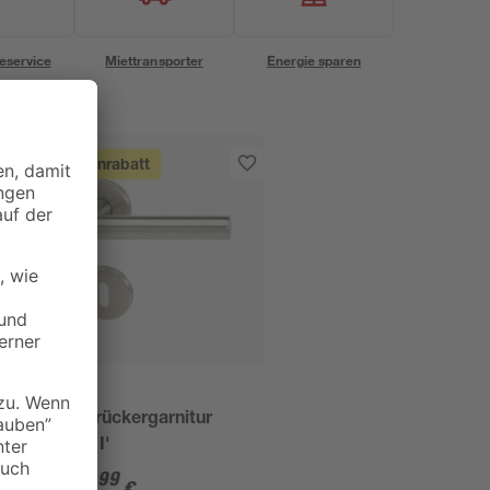
eservice
Miettransporter
Energie sparen
Mengenrabatt
B1
m
Türdrückergarnitur
'Loft I'
10
,
99
€