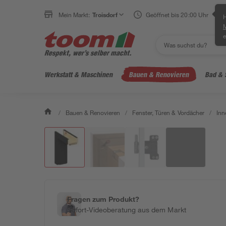
Mein Markt:
Troisdorf
Geöffnet bis 20:00 Uhr
H
e
Werkstatt & Maschinen
Bauen & Renovieren
Bad & 
/
Bauen & Renovieren
/
Fenster, Türen & Vordächer
/
Inn
Fragen zum Produkt?
Sofort-Videoberatung aus dem Markt