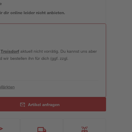
e
 dir online leider nicht anbieten.
t
Troisdorf
aktuell nicht vorrätig. Du kannst uns aber
wir bestellen ihn für dich (ggf. zzgl.
 Märkten
Artikel anfragen