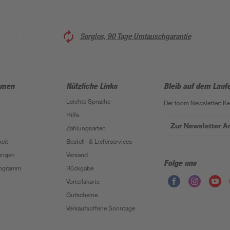
Sorglos, 90 Tage Umtauschgarantie
hmen
Nützliche Links
Bleib auf dem Lauf
Leichte Sprache
Der toom Newsletter: K
Hilfe
Zur Newsletter 
Zahlungsarten
eit
Bestell- & Lieferservices
ungen
Versand
Folge uns
Programm
Rückgabe
Vorteilskarte
Gutscheine
Verkaufsoffene Sonntage