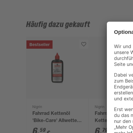
Häufig dazu gekauft
Bestseller
Nigrin
Nigrin
Fahrrad Kettenöl
Fahrrad-
'Bike-Care' Allwetter
Kettenreiniger 'B
100 ml
Line' 300 ml
6
,
6
,
59
79
€
€