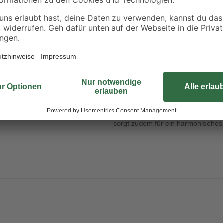
0,10 € / Liter
34,98 € / Liter
Die verstellbare Zarge mit hochwe
pflegeleichte und widerstandsfähige
Wandstärke einsetzen und bietet d
an unterschiedliche bauliche Gegeb
sorgt zudem für ein harmonisches