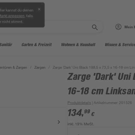
✕
ier kannst du deinen
, falls
Markt anpassen
r nicht stimmt.
Mein 
Sanitär
Garten & Freizeit
Wohnen & Haushalt
Wissen & Servic
entüren & Zargen
/
Zargen
/
Zarge 'Dark' Uni Black 198,5 x 73,5 x 16-18 cm Li
Zarge 'Dark' Uni 
16-18 cm Linksa
Produktdetails
| Artikelnummer
:
201526
134
,
99
€
inkl. 19% MwSt.