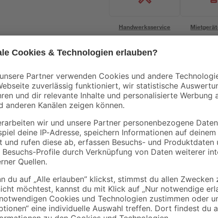
Handwerksservice
Mietgerät
Mengenrabatt
Bestseller
B1
Soudal
Rindenmulch 0-40
Tür- & Zargenschau
ike
mm 40 l
2K B2 400 ml
3
,
13
,
99
99
€
€