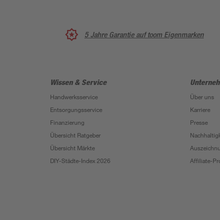
5 Jahre Garantie auf toom Eigenmarken
Wissen & Service
Unterne
Handwerksservice
Über uns
Entsorgungsservice
Karriere
Finanzierung
Presse
Übersicht Ratgeber
Nachhaltigk
Übersicht Märkte
Auszeichn
DIY-Städte-Index 2026
Affiliate-