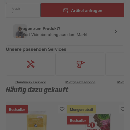
Anzahl:
Artikel anfragen
Fragen zum Produkt?
Sofort-Videoberatung aus dem Markt
Unsere passenden Services
Handwerksservice
Mietgeräteservice
Miettra
Häufig dazu gekauft
Bestseller
Mengenrabatt
Bestseller