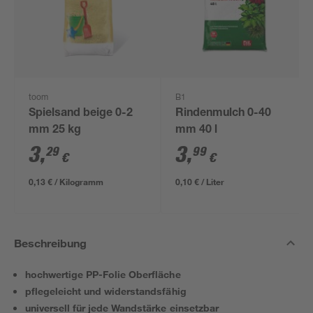
toom
B1
Spielsand beige 0-2
Rindenmulch 0-40
mm 25 kg
mm 40 l
3
,
3
,
29
99
€
€
0,13 € / Kilogramm
0,10 € / Liter
Beschreibung
hochwertige PP-Folie Oberfläche
pflegeleicht und widerstandsfähig
universell für jede Wandstärke einsetzbar