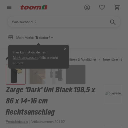
Mein Markt:
Troisdorf
✕
Hier kannst du deinen
, falls er nicht
Markt anpassen
/
Bauen & Renovieren
/
Fenster, Türen & Vordächer
/
Innentüren & Za
stimmt.
Zarge 'Dark' Uni Black 198,5 x
86 x 14-16 cm
Rechtsanschlag
Produktdetails
| Artikelnummer
:
201521