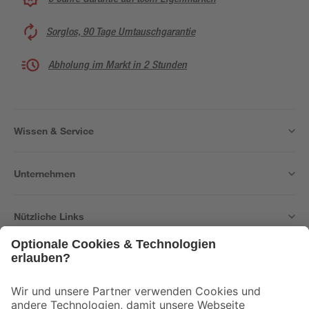
Sorglos, 90 Tage Umtauschgarantie
Abholung im Markt in 2 Stunden
Wissen & Service
Unternehmen
Nützliche Links
Bleib auf dem Laufenden mit unserem Newsletter
Der toom Newsletter: Keine Angebote und Aktionen mehr verpassen!