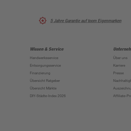
5 Jahre Garantie auf toom Eigenmarken
Wissen & Service
Unterne
Handwerksservice
Über uns
Entsorgungsservice
Karriere
Finanzierung
Presse
Übersicht Ratgeber
Nachhaltigk
Übersicht Märkte
Auszeichn
DIY-Städte-Index 2026
Affiliate-