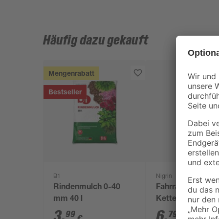
Häufig dazu gekauft
Mengenrabatt
Bestseller
B1
Nigrin
Rindenmulch 0-40
Fahrrad-
mm 40 l
Kettenreiniger 'B
Line' 300 ml
3
,
6
,
99
79
€
€