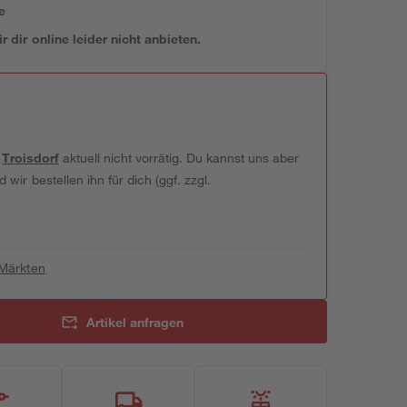
e
 dir online leider nicht anbieten.
t
Troisdorf
aktuell nicht vorrätig. Du kannst uns aber
wir bestellen ihn für dich (ggf. zzgl.
 Märkten
Artikel anfragen