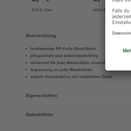
0,10 € / Liter
22,63 € / Liter
Beschreibung
hochwertige PP-Folie Oberfläche
pflegeleicht und widerstandsfähig
universell für jede Wandstärke einsetzbar
Anpassung an jede Wandstärke
stabile Konstruktion mit natürlicher Optik
Eigenschaften
Datenblätter