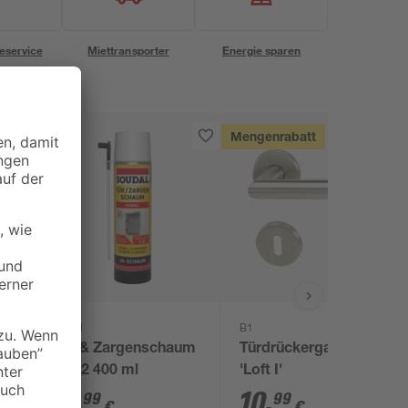
eservice
Miettransporter
Energie sparen
Mengenrabatt
Soudal
B1
Tür- & Zargenschaum
Türdrückergarnitur
2K B2 400 ml
'Loft I'
14
,
10
,
99
99
€
€