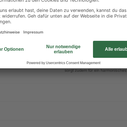
65,90 € / Liter
0,14 € / Kilogramm
Die verstellbare Zarge mit hochwe
pflegeleichte und widerstandsfähige
Wandstärke einsetzen und bietet d
an unterschiedliche bauliche Gegeb
sorgt zudem für ein harmonisches