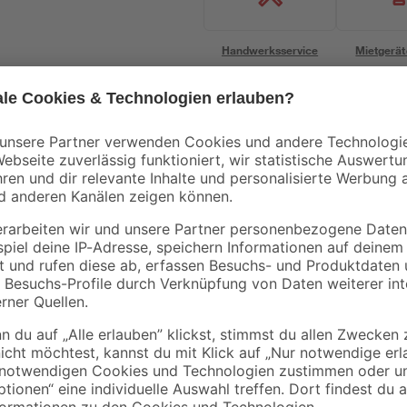
Handwerksservice
Mietgerät
Bestseller
Bestseller
Nigrin
toom
Fahrrad Kettenöl
Spielsand beige 0-2
ike
'Bike-Care' Allwetter
mm 25 kg
100 ml
6
,
3
,
59
49
€
€