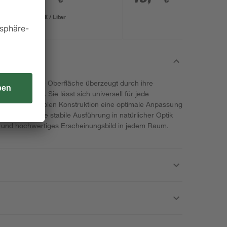
37,48 € / Liter
rtiger PP-Folie Oberfläche überzeugt durch ihre
 Ausführung. Sie lässt sich universell für jede
ank ihrer flexiblen Konstruktion eine optimale Anpassung
enheiten. Die stabile Ausführung in natürlicher Optik
 und hochwertiges Erscheinungsbild in jedem Raum.