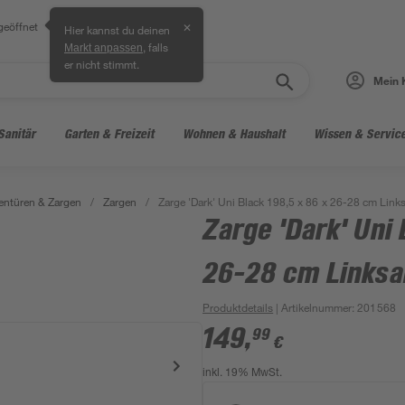
geöffnet
✕
Hier kannst du deinen
, falls
Markt anpassen
er nicht stimmt.
Mein 
Sanitär
Garten & Freizeit
Wohnen & Haushalt
Wissen & Servic
entüren & Zargen
/
Zargen
/
Zarge 'Dark' Uni Black 198,5 x 86 x 26-28 cm Link
Zarge 'Dark' Uni 
26-28 cm Linksa
Produktdetails
| Artikelnummer
:
201568
149
,
99
€
inkl. 19% MwSt.