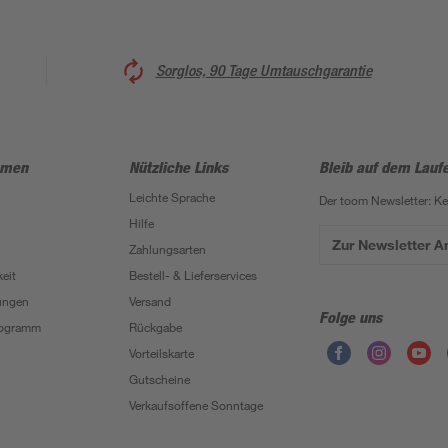
Sorglos, 90 Tage Umtauschgarantie
hmen
Nützliche Links
Bleib auf dem Lauf
Leichte Sprache
Der toom Newsletter: K
Hilfe
Zur Newsletter 
Zahlungsarten
eit
Bestell- & Lieferservices
ungen
Versand
Folge uns
Programm
Rückgabe
Vorteilskarte
Gutscheine
Verkaufsoffene Sonntage