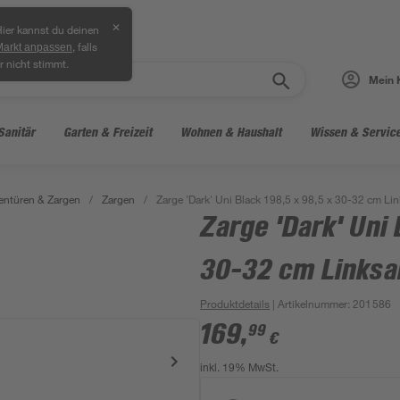
✕
ier kannst du deinen
, falls
Markt anpassen
r nicht stimmt.
Mein 
Sanitär
Garten & Freizeit
Wohnen & Haushalt
Wissen & Servic
entüren & Zargen
/
Zargen
/
Zarge 'Dark' Uni Black 198,5 x 98,5 x 30-32 cm Li
Zarge 'Dark' Uni 
30-32 cm Linksa
Produktdetails
| Artikelnummer
:
201586
169
,
99
€
inkl. 19% MwSt.