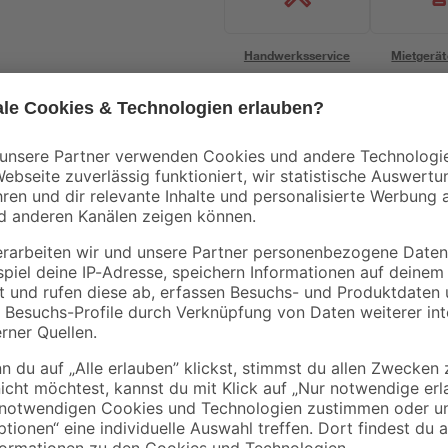
Handwerksservice
Mietgerät
Bestseller
Bestseller
Nigrin
toom
Fahrrad Kettenöl
Spielsand beige 0-2
ike
'Bike-Care' Allwetter
mm 25 kg
100 ml
6
,
3
,
59
29
€
€