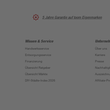
5 Jahre Garantie auf toom Eigenmarken
Wissen & Service
Unterne
Handwerksservice
Über uns
Entsorgungsservice
Karriere
Finanzierung
Presse
Übersicht Ratgeber
Nachhaltigk
Übersicht Märkte
Auszeichn
DIY-Städte-Index 2026
Affiliate-