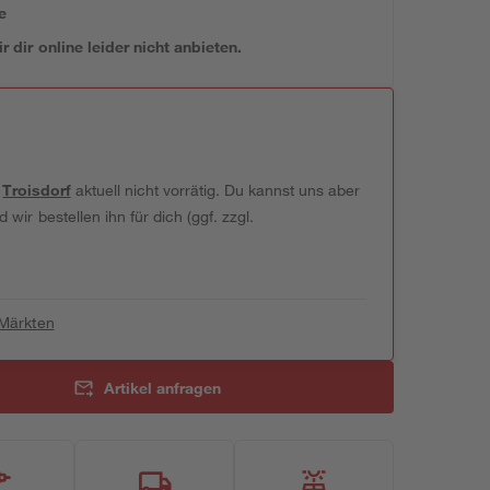
e
 dir online leider nicht anbieten.
t
Troisdorf
aktuell nicht vorrätig. Du kannst uns aber
wir bestellen ihn für dich (ggf. zzgl.
 Märkten
Artikel anfragen