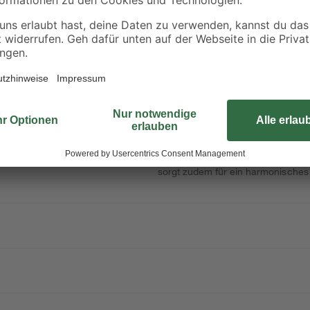
65,90 € / Liter
0,13 € / Kilogramm
Die verstellbare Zarge mit hochwe
pflegeleichte und widerstandsfähige
Wandstärke einsetzen und bietet d
an unterschiedliche bauliche Gegeb
sorgt zudem für ein harmonisches