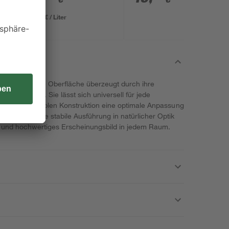
34,98 € / Liter
rtiger PP-Folie Oberfläche überzeugt durch ihre
 Ausführung. Sie lässt sich universell für jede
ank ihrer flexiblen Konstruktion eine optimale Anpassung
enheiten. Die stabile Ausführung in natürlicher Optik
 und hochwertiges Erscheinungsbild in jedem Raum.