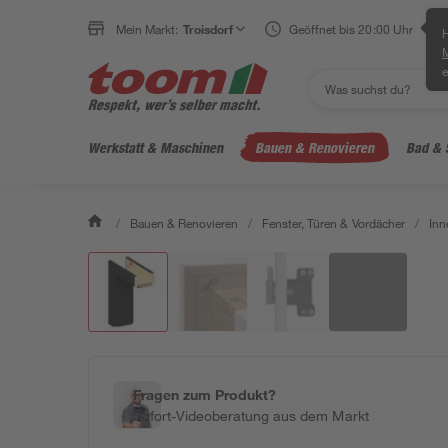
Mein Markt:
Troisdorf
Geöffnet bis 20:00 Uhr
H
e
Werkstatt & Maschinen
Bauen & Renovieren
Bad & 
/
Bauen & Renovieren
/
Fenster, Türen & Vordächer
/
Inn
Fragen zum Produkt?
Sofort-Videoberatung aus dem Markt