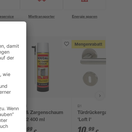
eservice
Miettransporter
Energie sparen
Mengenrabatt
Soudal
B1
Tür- & Zargenschaum
Türdrückergarnitur
2K B2 400 ml
'Loft I'
13
,
10
,
99
99
€
€