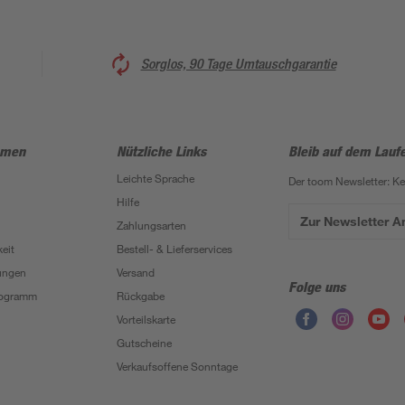
Sorglos, 90 Tage Umtauschgarantie
hmen
Nützliche Links
Bleib auf dem Lauf
Leichte Sprache
Der toom Newsletter: K
Hilfe
Zur Newsletter 
Zahlungsarten
eit
Bestell- & Lieferservices
ungen
Versand
Folge uns
Programm
Rückgabe
Vorteilskarte
Gutscheine
Verkaufsoffene Sonntage