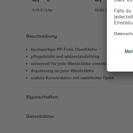
0,10 € / Liter
22,63 € / Liter
Beschreibung
hochwertige PP-Folie Oberfläche
pflegeleicht und widerstandsfähig
universell für jede Wandstärke einsetzbar
Anpassung an jede Wandstärke
stabile Konstruktion mit natürlicher Optik
Eigenschaften
Datenblätter