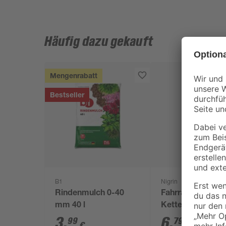
Häufig dazu gekauft
Mengenrabatt
Bestseller
B1
Nigrin
Rindenmulch 0-40
Fahrrad-
mm 40 l
Kettenreiniger 'B
Line' 300 ml
3
,
6
,
99
79
€
€