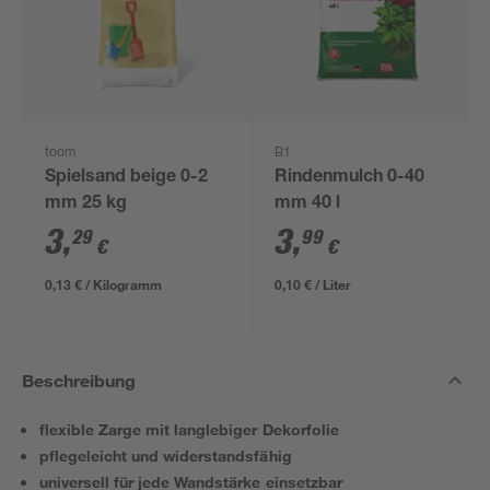
toom
B1
Spielsand beige 0-2
Rindenmulch 0-40
mm 25 kg
mm 40 l
3
,
3
,
29
99
€
€
0,13 € / Kilogramm
0,10 € / Liter
Beschreibung
flexible Zarge mit langlebiger Dekorfolie
pflegeleicht und widerstandsfähig
universell für jede Wandstärke einsetzbar