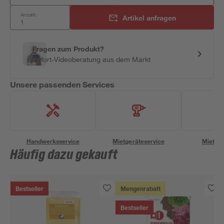
Anzahl:
Artikel anfragen
Fragen zum Produkt?
Sofort-Videoberatung aus dem Markt
Unsere passenden Services
Handwerksservice
Mietgeräteservice
Miettra
Häufig dazu gekauft
Bestseller
Mengenrabatt
Bestseller