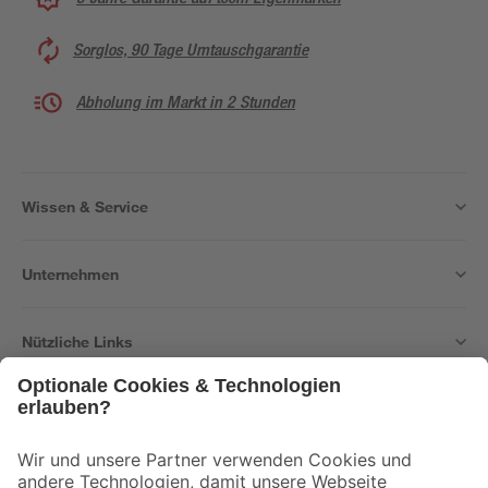
Sorglos, 90 Tage Umtauschgarantie
Abholung im Markt in 2 Stunden
Wissen & Service
Unternehmen
Nützliche Links
Bleib auf dem Laufenden mit unserem Newsletter
Der toom Newsletter: Keine Angebote und Aktionen mehr verpassen!