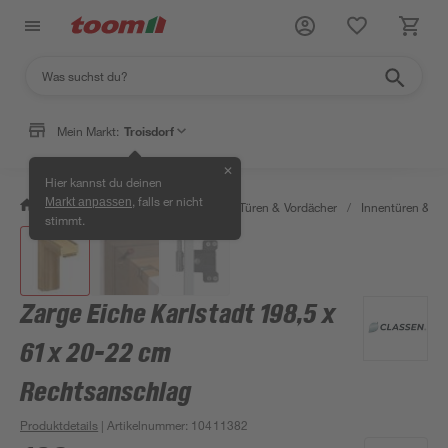
Mein Markt:
Troisdorf
✕
Hier kannst du deinen
, falls er nicht
Markt anpassen
/
Bauen & Renovieren
/
Fenster, Türen & Vordächer
/
Innentüren & Za
stimmt.
Zarge Eiche Karlstadt 198,5 x
61 x 20-22 cm
Rechtsanschlag
Produktdetails
| Artikelnummer
:
10411382