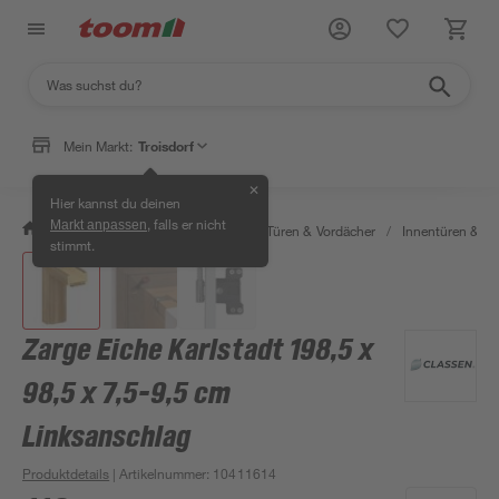
Mein Markt:
Troisdorf
✕
Hier kannst du deinen
, falls er nicht
Markt anpassen
/
Bauen & Renovieren
/
Fenster, Türen & Vordächer
/
Innentüren & Za
stimmt.
Zarge Eiche Karlstadt 198,5 x
98,5 x 7,5-9,5 cm
Linksanschlag
Produktdetails
| Artikelnummer
:
10411614