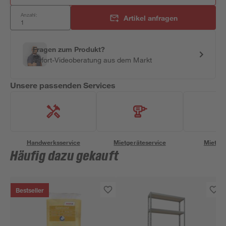
Anzahl:
Artikel anfragen
Fragen zum Produkt?
Sofort-Videoberatung aus dem Markt
Unsere passenden Services
Handwerksservice
Mietgeräteservice
Miettra
Häufig dazu gekauft
Bestseller