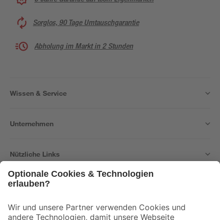
Sorglos, 90 Tage Umtauschgarantie
Abholung im Markt in 2 Stunden
Wissen & Service
Unternehmen
Nützliche Links
Bleib auf dem Laufenden mit unserem Newsletter
Der toom Newsletter: Keine Angebote und Aktionen mehr verpassen!