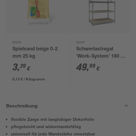
toom
toom
Spielsand beige 0-2
Schwerlastregal
mm 25 kg
'Work-System' 180 x
100 x 30-60 cm 5
3
,
49
,
29
99
€
€
Böden à 100-175 kg
0,13 € / Kilogramm
Beschreibung
flexible Zarge mit langlebiger Dekorfolie
pflegeleicht und widerstandsfähig
universell für jede Wandstärke einsetzbar