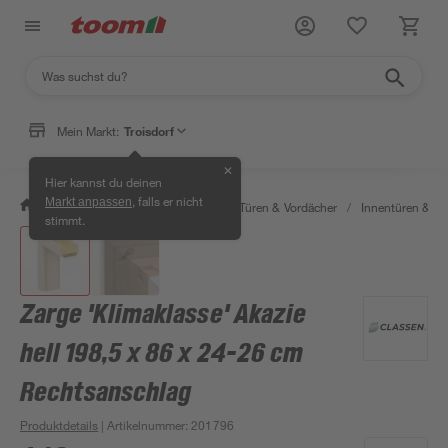
Mein Markt:
Troisdorf
✕
Hier kannst du deinen
, falls er nicht
Markt anpassen
/
Bauen & Renovieren
/
Fenster, Türen & Vordächer
/
Innentüren & Za
stimmt.
Zarge 'Klimaklasse' Akazie
hell 198,5 x 86 x 24-26 cm
Rechtsanschlag
Produktdetails
| Artikelnummer
:
201796