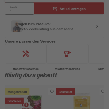
Anzahl:
Artikel anfragen
Fragen zum Produkt?
Sofort-Videoberatung aus dem Markt
Unsere passenden Services
Handwerksservice
Mietgeräteservice
Miettra
Häufig dazu gekauft
Mengenrabatt
Bestseller
Bestseller