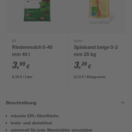
B1
toom
Rindenmulch 0-40
Spielsand beige 0-2
mm 40 l
mm 25 kg
3
,
3
,
99
29
€
€
0,10 € / Liter
0,13 € / Kilogramm
Beschreibung
robuste CPL-Oberfläche
kratz- und abriebfest
universell für jede Wandstärke einsetzbar