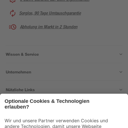
Sorglos, 90 Tage Umtauschgarantie
Abholung im Markt in 2 Stunden
Wissen & Service
Unternehmen
Nützliche Links
Bleib auf dem Laufenden mit unserem Newsletter
Der toom Newsletter: Keine Angebote und Aktionen mehr verpassen!