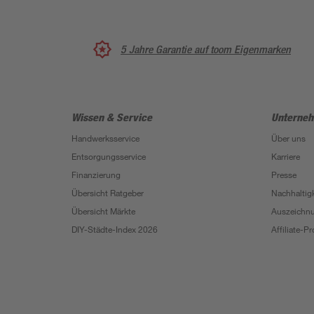
5 Jahre Garantie auf toom Eigenmarken
Wissen & Service
Unterne
Handwerksservice
Über uns
Entsorgungsservice
Karriere
Finanzierung
Presse
Übersicht Ratgeber
Nachhaltigk
Übersicht Märkte
Auszeichn
DIY-Städte-Index 2026
Affiliate-