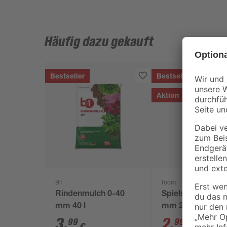
Häufig dazu gekauft
Bestseller
Bestseller
Aktion
B1
toom
Rindenmulch 0-40
Spielsand beige 
mm 40 l
mm 25 kg
3
,
2
,
99
99
€
€
3,29 €