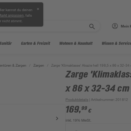
✕
ier kannst du deinen
, falls
Markt anpassen
r nicht stimmt.
Mein 
Sanitär
Garten & Freizeit
Wohnen & Haushalt
Wissen & Servic
entüren & Zargen
/
Zargen
/
Zarge 'Klimaklasse' Akazie hell 198,5 x 86 x 32-3
Zarge 'Klimaklas
x 86 x 32-34 cm
Produktdetails
| Artikelnummer
:
201812
169
,
99
€
inkl. 19% MwSt.