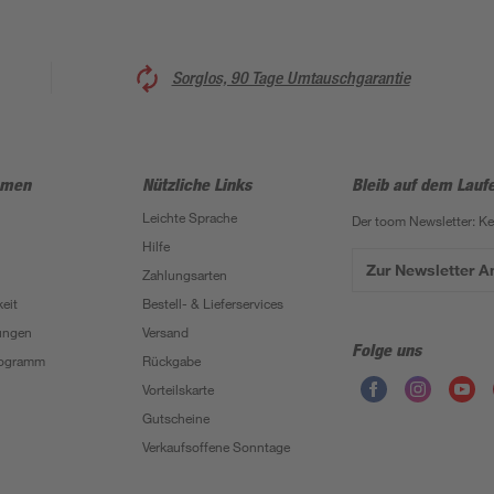
Sorglos, 90 Tage Umtauschgarantie
hmen
Nützliche Links
Bleib auf dem Lauf
Leichte Sprache
Der toom Newsletter: K
Hilfe
Zur Newsletter 
Zahlungsarten
eit
Bestell- & Lieferservices
ungen
Versand
Folge uns
Programm
Rückgabe
Vorteilskarte
Gutscheine
Verkaufsoffene Sonntage