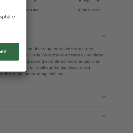
15,99 € / Liter
37,48 € / Liter
er CPL-Oberfläche überzeugt durch ihre kratz- und
sich universell für jede Wandstärke einsetzen und bietet
eine optimale Anpassung an unterschiedliche bauliche
ion mit natürlicher Optik rundet das Gesamtbild
 hochwertige Innenraumgestaltung.