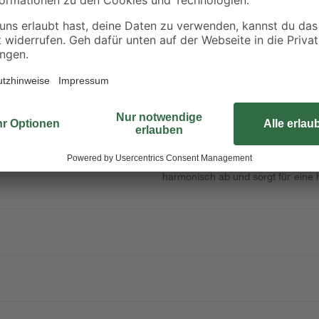
22,63 € / Liter
65,90 € / Liter
Die verstellbare Zarge mit robust
abriebfeste Ausführung. Sie lässt 
dank ihrer flexiblen Konstruktion 
Bedingungen. Die stabile Konstrukt
harmonisch ab und sorgt für eine