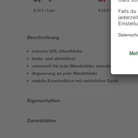
0,10 € / Liter
0,12 € / Kilogramm
Beschreibung
robuste CPL-Oberfläche
kratz- und abriebfest
universell für jede Wandstärke einsetzbar
Anpassung an jede Wandstärke
stabile Konstruktion mit natürlicher Optik
Eigenschaften
Datenblätter