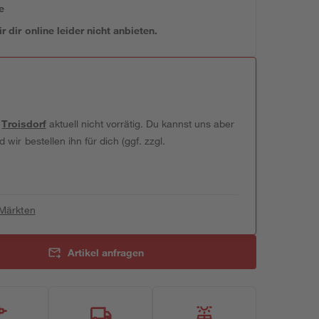
e
 dir online leider nicht anbieten.
t
Troisdorf
aktuell nicht vorrätig. Du kannst uns aber
wir bestellen ihn für dich (ggf. zzgl.
 Märkten
Artikel anfragen