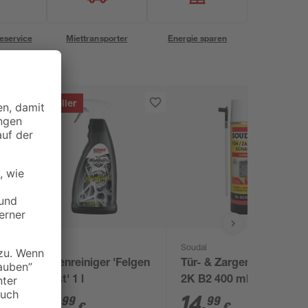
eservice
Miettransporter
Energie sparen
Bestseller
Sonax
Soudal
Felgenreiniger 'Felgen
Tür- & Zargenschaum
Beast' 1 l
2K B2 400 ml
15
,
14
,
99
99
€
€