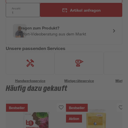
Anzahl:
Artikel anfragen
Fragen zum Produkt?
Sofort-Videoberatung aus dem Markt
Unsere passenden Services
Handwerksservice
Mietgeräteservice
Miettra
Häufig dazu gekauft
Bestseller
Bestseller
Aktion