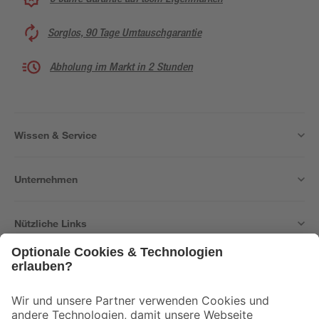
Sorglos, 90 Tage Umtauschgarantie
Abholung im Markt in 2 Stunden
Wissen & Service
Unternehmen
Nützliche Links
Bleib auf dem Laufenden mit unserem Newsletter
Der toom Newsletter: Keine Angebote und Aktionen mehr verpassen!