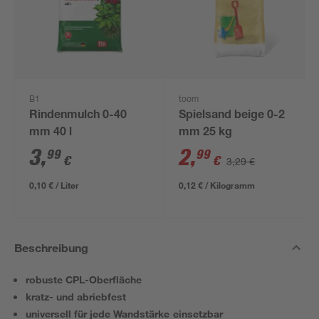
B1
toom
Rindenmulch 0-40
Spielsand beige 0-2
mm 40 l
mm 25 kg
3
,
2
,
99
99
€
€
3,29 €
0,10 € / Liter
0,12 € / Kilogramm
Beschreibung
robuste CPL-Oberfläche
kratz- und abriebfest
universell für jede Wandstärke einsetzbar