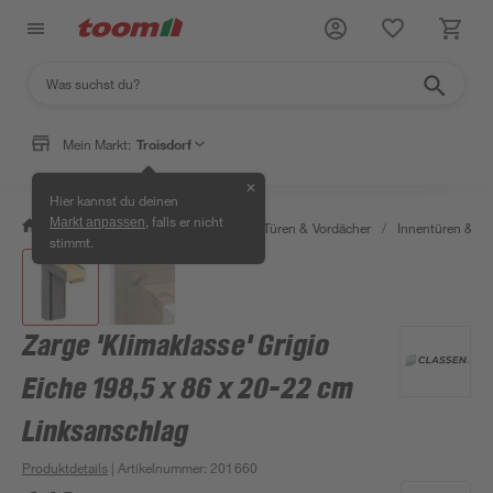
Mein Markt:
Troisdorf
✕
Hier kannst du deinen
, falls er nicht
Markt anpassen
/
Bauen & Renovieren
/
Fenster, Türen & Vordächer
/
Innentüren & Za
stimmt.
Zarge 'Klimaklasse' Grigio
Eiche 198,5 x 86 x 20-22 cm
Linksanschlag
Produktdetails
| Artikelnummer
:
201660