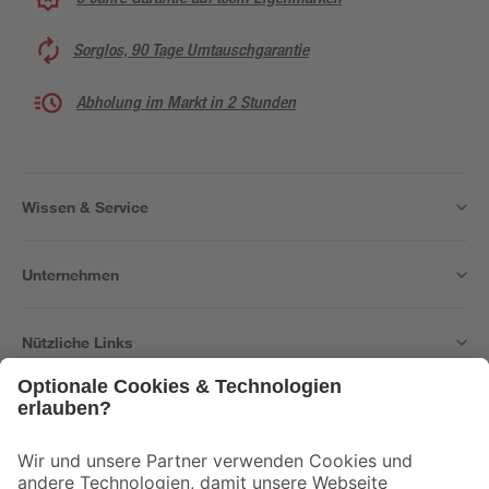
Sorglos, 90 Tage Umtauschgarantie
Abholung im Markt in 2 Stunden
Wissen & Service
Unternehmen
Nützliche Links
Bleib auf dem Laufenden mit unserem Newsletter
Der toom Newsletter: Keine Angebote und Aktionen mehr verpassen!