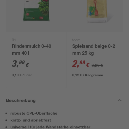
B1
toom
Rindenmulch 0-40
Spielsand beige 0-2
mm 40 l
mm 25 kg
3
,
2
,
99
99
€
€
3,29 €
0,10 € / Liter
0,12 € / Kilogramm
Beschreibung
robuste CPL-Oberfläche
kratz- und abriebfest
universell für jede Wandstärke einsetzbar