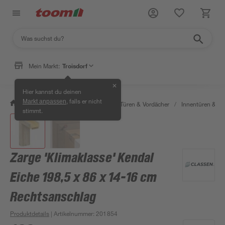
Mein Markt:
Troisdorf
✕
Hier kannst du deinen
, falls er nicht
Markt anpassen
/
Bauen & Renovieren
/
Fenster, Türen & Vordächer
/
Innentüren & Za
stimmt.
Zarge 'Klimaklasse' Kendal
Eiche 198,5 x 86 x 14-16 cm
Rechtsanschlag
Produktdetails
| Artikelnummer
:
201854