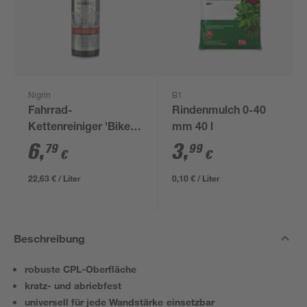
Nigrin
B1
Fahrrad-
Rindenmulch 0-40
Kettenreiniger 'Bike
mm 40 l
Line' 300 ml
6
,
3
,
79
99
€
€
22,63 € / Liter
0,10 € / Liter
Beschreibung
robuste CPL-Oberfläche
kratz- und abriebfest
universell für jede Wandstärke einsetzbar