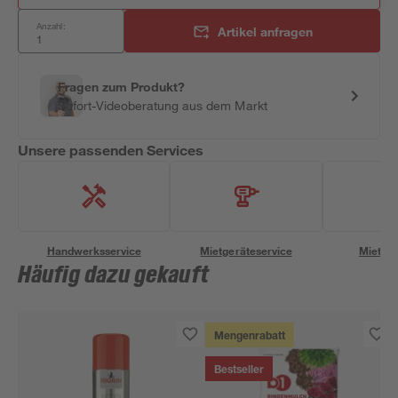
Anzahl:
Artikel anfragen
Fragen zum Produkt?
Sofort-Videoberatung aus dem Markt
Unsere passenden Services
Handwerksservice
Mietgeräteservice
Miettra
Häufig dazu gekauft
Mengenrabatt
Bestseller