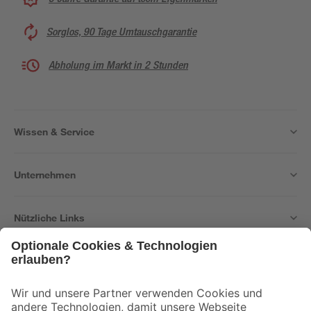
Sorglos, 90 Tage Umtauschgarantie
Abholung im Markt in 2 Stunden
Wissen & Service
Unternehmen
Nützliche Links
Bleib auf dem Laufenden mit unserem Newsletter
Der toom Newsletter: Keine Angebote und Aktionen mehr verpassen!