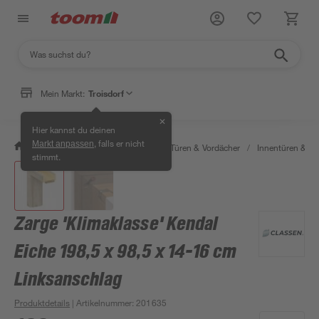
Mein Markt:
Troisdorf
✕
Hier kannst du deinen
, falls er nicht
Markt anpassen
/
Bauen & Renovieren
/
Fenster, Türen & Vordächer
/
Innentüren & Za
stimmt.
Zarge 'Klimaklasse' Kendal
Eiche 198,5 x 98,5 x 14-16 cm
Linksanschlag
Produktdetails
| Artikelnummer
:
201635