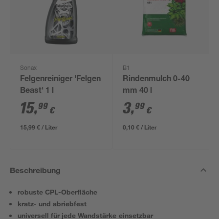
Sonax
B1
Felgenreiniger 'Felgen
Rindenmulch 0-40
Beast' 1 l
mm 40 l
15
,
3
,
99
99
€
€
15,99 € / Liter
0,10 € / Liter
Beschreibung
robuste CPL-Oberfläche
kratz- und abriebfest
universell für jede Wandstärke einsetzbar