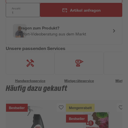
Anzahl:
Artikel anfragen
Fragen zum Produkt?
Sofort-Videoberatung aus dem Markt
Unsere passenden Services
Handwerksservice
Mietgeräteservice
Miettra
Häufig dazu gekauft
Bestseller
Mengenrabatt
Bestseller