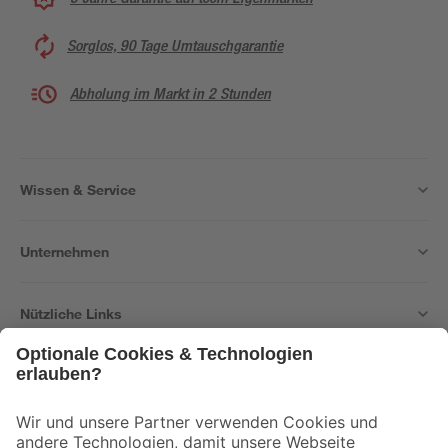
Sorglos, 90 Tage Umtauschgarantie
Abholung im Markt in 2 Stunden
Wissen & Service
Unternehmen
Nützliche Links
Bleib auf dem Laufenden mit unserem Newsletter
Der toom Newsletter: Keine Angebote und Aktionen mehr verpassen!