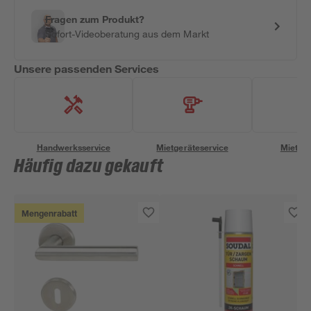
Fragen zum Produkt?
Sofort-Videoberatung aus dem Markt
Unsere passenden Services
Handwerksservice
Mietgeräteservice
Miettra
Häufig dazu gekauft
Mengenrabatt