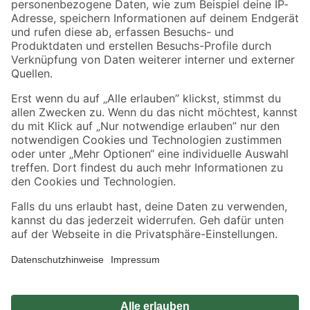
Zahlungsarten
Versandarten
Sicher einkaufen
Jetzt die toom-App herunterladen
Alle Preisangaben in EUR inkl. gesetzl. MwSt.. Die dargestellten Angebote sind unter
Umständen nicht in allen Märkten verfügbar. Die angegebenen Verfügbarkeiten beziehen
sich auf den unter "Mein Markt" ausgewählten toom Baumarkt. Alle Angebote und
Produkte nur solange der Vorrat reicht.
*Paketversand ab 59 € versandkostenfrei, gilt nicht für Artikel mit Speditionsversand, hier
fallen zusätzliche Versandkosten an.
Datenschutz
Privatsphäre
Impressum
AGB