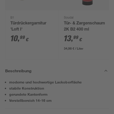
B1
Soudal
Türdrückergarnitur
Tür- & Zargenschaum
'Loft I'
2K B2 400 ml
10
,
13
,
99
99
€
€
34,98 € / Liter
Beschreibung
moderne und hochwertige Lackoberfläche
stabile Konstruktion
gerundete Kantenform
Verstellbereich 14-16 cm