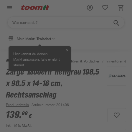
Mein Markt:
Troisdorf
✕
Hier kannst du deinen
, falls er nicht
Markt anpassen
/
Bauen & Renovieren
/
Fenster, Türen & Vordächer
/
Innentüren & Za
stimmt.
Zarge 'Modern' hellgrau 198,5
x 98,5 x 14-16 cm,
Rechtsanschlag
Produktdetails
| Artikelnummer
:
201406
139
,
99
€
inkl. 19% MwSt.