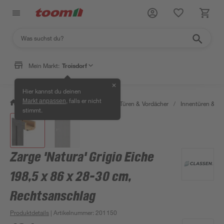
Mein Markt:
Troisdorf
✕
Hier kannst du deinen
, falls er nicht
Markt anpassen
/
Bauen & Renovieren
/
Fenster, Türen & Vordächer
/
Innentüren & Za
stimmt.
Zarge 'Natura' Grigio Eiche
198,5 x 86 x 28-30 cm,
Rechtsanschlag
Produktdetails
| Artikelnummer
:
201150