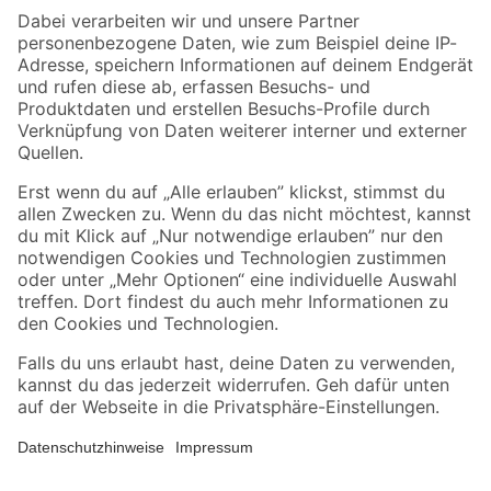
Zahlungsarten
Versandarten
Sicher einkaufen
Jetzt die toom-App herunterladen
Alle Preisangaben in EUR inkl. gesetzl. MwSt.. Die dargestellten Angebote sind unter
Umständen nicht in allen Märkten verfügbar. Die angegebenen Verfügbarkeiten beziehen
sich auf den unter "Mein Markt" ausgewählten toom Baumarkt. Alle Angebote und
Produkte nur solange der Vorrat reicht.
*Paketversand ab 59 € versandkostenfrei, gilt nicht für Artikel mit Speditionsversand, hier
fallen zusätzliche Versandkosten an.