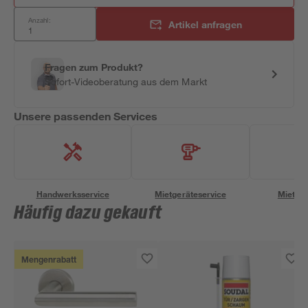
Anzahl:
Artikel anfragen
Fragen zum Produkt?
Sofort-Videoberatung aus dem Markt
Unsere passenden Services
Handwerksservice
Mietgeräteservice
Miettra
Häufig dazu gekauft
Mengenrabatt