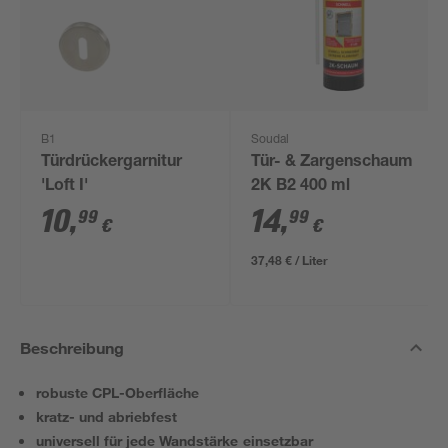
B1
Soudal
Türdrückergarnitur
Tür- & Zargenschaum
'Loft I'
2K B2 400 ml
10
,
14
,
99
99
€
€
37,48 € / Liter
Beschreibung
robuste CPL-Oberfläche
kratz- und abriebfest
universell für jede Wandstärke einsetzbar