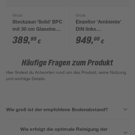
GroJa
GroJa
Steckzaun 'Solid' BPC
Einzeltor 'Ambiente'
mit 30 cm Glaseinsatz
DIN links
schwarz 180 x 180 cm
Streifen/anthrazit 100
389
,
949
,
99
00
€
€
x 180 cm
Häufige Fragen zum Produkt
Hier findest du Antworten rund um das Produkt, seine Nutzung
und wichtige Details.
Wie groß ist der empfohlene Bodenabstand?
Wie erfolgt die optimale Reinigung der