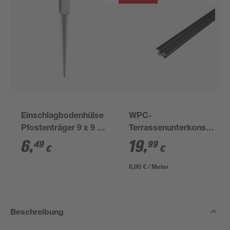
Einschlagbodenhülse
WPC-
Pfostenträger 9 x 9 x
Terrassenunterkonstrukti
90 cm
anthrazit 2500 x 60 x
6
,
19
,
49
99
€
€
30 mm
8,00 € / Meter
Beschreibung