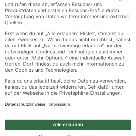
Zahlungsarten
Versandarten
Sicher einkaufen
Jetzt die toom-App herunterladen
Alle Preisangaben in EUR inkl. gesetzl. MwSt.. Die dargestellten Angebote sind unter
Umständen nicht in allen Märkten verfügbar. Die angegebenen Verfügbarkeiten beziehen
sich auf den unter "Mein Markt" ausgewählten toom Baumarkt. Alle Angebote und
Produkte nur solange der Vorrat reicht.
*Paketversand ab 59 € versandkostenfrei, gilt nicht für Artikel mit Speditionsversand, hier
fallen zusätzliche Versandkosten an.
Datenschutz
Privatsphäre
Impressum
AGB
Nutzungsbedingungen
Widerrufsrecht
Vertrag widerrufen