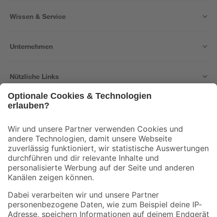
Wissen & Service
Unternehmen
Nützliche Links
Bleib auf dem Laufenden mit unserem Newsletter
Der toom Newsletter: Keine Angebote und Aktionen mehr verpassen!
Zur Newsletter Anmeldung
Folge uns