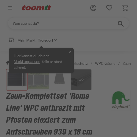
Mein Markt:
Troisdorf
✕
Hier kannst du deinen
, falls er nicht
Markt anpassen
/
Garten & Freizeit
/
Zäune & Sichtschutz
/
WPC-Zäune
/
Zaun-Kom
stimmt.
+
2
Zaun-Komplettset 'Roma
Line' WPC anthrazit mit
Pfosten eloxiert zum
Aufschrauben 939 x 18 cm