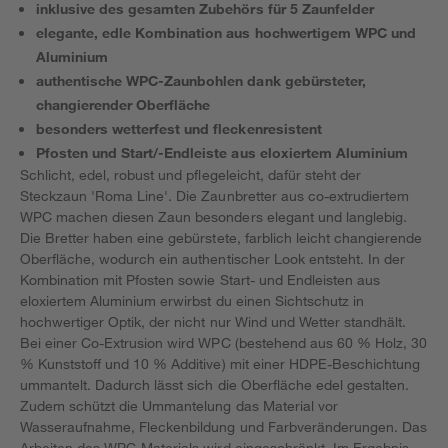
inklusive des gesamten Zubehörs für 5 Zaunfelder
elegante, edle Kombination aus hochwertigem WPC und
Aluminium
authentische WPC-Zaunbohlen dank gebürsteter,
changierender Oberfläche
besonders wetterfest und fleckenresistent
Pfosten und Start/-Endleiste aus eloxiertem Aluminium
Schlicht, edel, robust und pflegeleicht, dafür steht der
Steckzaun 'Roma Line'. Die Zaunbretter aus co-extrudiertem
WPC machen diesen Zaun besonders elegant und langlebig.
Die Bretter haben eine gebürstete, farblich leicht changierende
Oberfläche, wodurch ein authentischer Look entsteht. In der
Kombination mit Pfosten sowie Start- und Endleisten aus
eloxiertem Aluminium erwirbst du einen Sichtschutz in
hochwertiger Optik, der nicht nur Wind und Wetter standhält.
Bei einer Co-Extrusion wird WPC (bestehend aus 60 % Holz, 30
% Kunststoff und 10 % Additive) mit einer HDPE-Beschichtung
ummantelt. Dadurch lässt sich die Oberfläche edel gestalten.
Zudem schützt die Ummantelung das Material vor
Wasseraufnahme, Fleckenbildung und Farbveränderungen. Das
Arbeiten des WPC-Materials wird eingeschränkt. Im Ergebnis