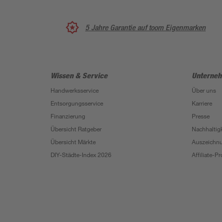
5 Jahre Garantie auf toom Eigenmarken
Wissen & Service
Unterne
Handwerksservice
Über uns
Entsorgungsservice
Karriere
Finanzierung
Presse
Übersicht Ratgeber
Nachhaltigk
Übersicht Märkte
Auszeichn
DIY-Städte-Index 2026
Affiliate-