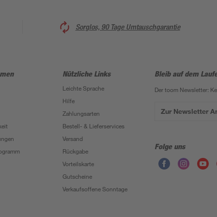
Sorglos, 90 Tage Umtauschgarantie
hmen
Nützliche Links
Bleib auf dem Lauf
Leichte Sprache
Der toom Newsletter: K
Hilfe
Zur Newsletter 
Zahlungsarten
eit
Bestell- & Lieferservices
ungen
Versand
Folge uns
Programm
Rückgabe
Vorteilskarte
Gutscheine
Verkaufsoffene Sonntage