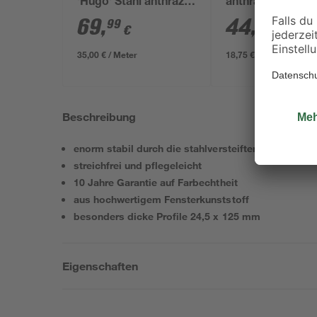
'Hugo' Stahl anthrazit
anthrazit für
200 x 180 cm
Doppelstabmatt
69
,
44
,
99
99
€
€
x 4 x 240 cm
35,00 € / Meter
18,75 € / Meter
Beschreibung
enorm stabil durch die stahlversteiften Rahmen
streichfrei und pflegeleicht
10 Jahre Garantie auf Farbechtheit
aus hochwertigem Fensterkunststoff
besonders dicke Profile 24,5 x 125 mm
Eigenschaften