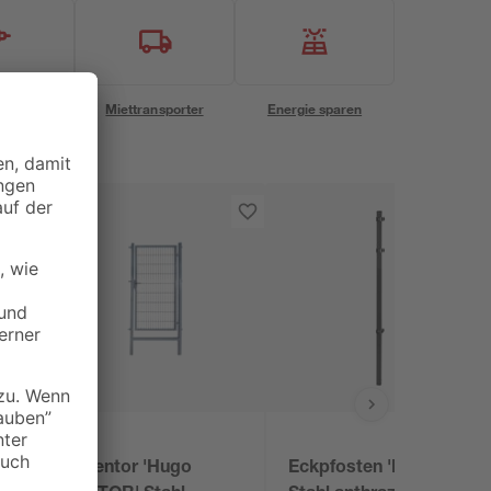
eservice
Miettransporter
Energie sparen
Gartentor 'Hugo
Eckpfosten 'Ivar'