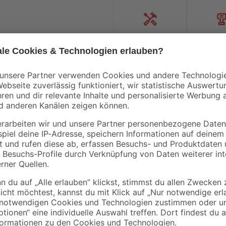
Handwerksservice
Mietgerät
Bestseller
Bestseller
tahl
Doppelstabmatte
Verbindungspfosten