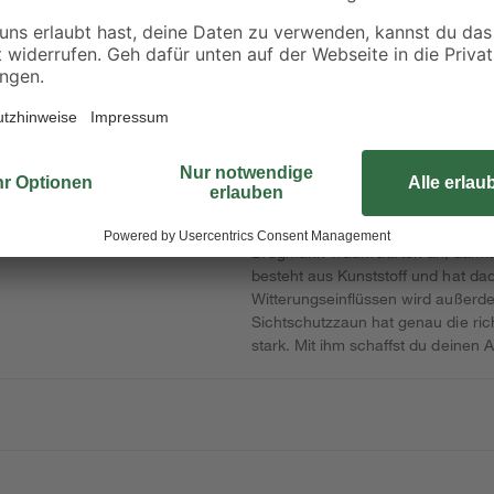
'Ivar' Stahl anthrazit
'Ivar' Stahl anthrazit
en 4
200 x 123 cm
170 x 4 x 4 cm
47
,
32
,
99
99
€
€
24,00 € / Meter
19,41 € / Meter
Für ein hohes Maß an Privatsphäre 
Brügmann TraumGarten an, damit d
besteht aus Kunststoff und hat da
Witterungseinflüssen wird außerde
Sichtschutzzaun hat genau die ri
stark. Mit ihm schaffst du deinen 