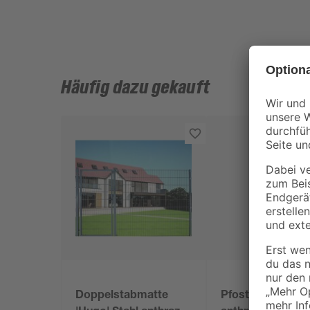
Häufig dazu gekauft
Doppelstabmatte
Pfosten 'Hugo' S