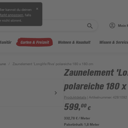
✕
ier kannst du deinen
, falls
Markt anpassen
r nicht stimmt.
Mein 
Sanitär
Garten & Freizeit
Wohnen & Haushalt
Wissen & Servic
äune
/
Zaunelement 'Longlife Riva' polareiche 180 x 180 cm
Zaunelement 'Lon
polareiche 180 x
Produktdetails
| Artikelnummer
:
4281092
599
,
00
€
332,78 € / Meter
Paketinhalt:
1,8 Meter