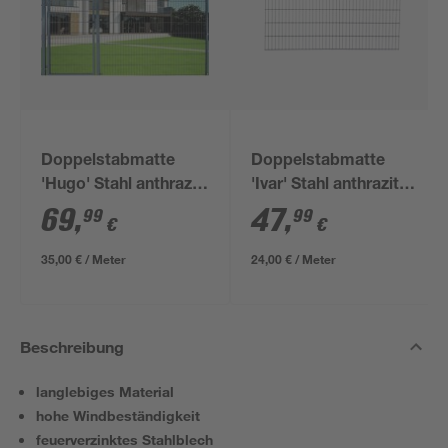
Doppelstabmatte
Doppelstabmatte
'Hugo' Stahl anthrazit
'Ivar' Stahl anthrazit
200 x 180 cm
200 x 123 cm
69
,
47
,
99
99
€
€
35,00 € / Meter
24,00 € / Meter
Beschreibung
langlebiges Material
hohe Windbeständigkeit
feuerverzinktes Stahlblech