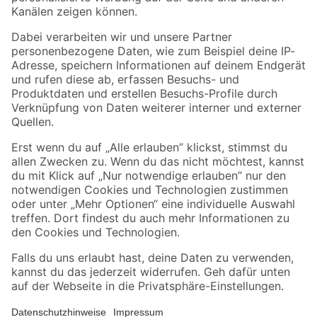
Folge uns
Zahlungsarten
Versandarten
Sicher einkaufen
Jetzt die toom-App herunterladen
Alle Preisangaben in EUR inkl. gesetzl. MwSt.. Die dargestellten Angebote sind unter
Umständen nicht in allen Märkten verfügbar. Die angegebenen Verfügbarkeiten beziehen
sich auf den unter "Mein Markt" ausgewählten toom Baumarkt. Alle Angebote und
Produkte nur solange der Vorrat reicht.