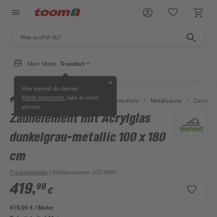
Mein Markt:
Troisdorf
✕
Hier kannst du deinen
, falls er nicht
Markt anpassen
/
Garten & Freizeit
/
Zäune & Sichtschutz
/
Metallzäune
/
Zaunelem
stimmt.
Zaunelement mit Acrylglas
dunkelgrau-metallic 100 x 180
cm
Produktdetails
| Artikelnummer
:
4323885
419
,
99
€
419,99 € / Meter