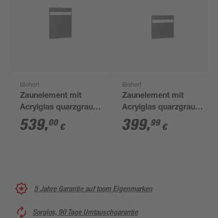
Biohort
Biohort
Zaunelement mit
Zaunelement mit
Acrylglas quarzgrau-
Acrylglas quarzgrau-
metallic 150 x 180 cm
metallic 150 x 135 cm
539
,
399
,
00
99
€
€
5 Jahre Garantie auf toom Eigenmarken
Sorglos, 90 Tage Umtauschgarantie