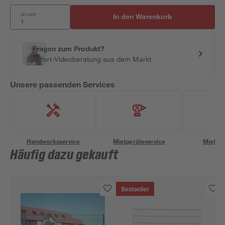
Anzahl:
In den Warenkorb
Fragen zum Produkt?
Sofort-Videoberatung aus dem Markt
Unsere passenden Services
Handwerksservice
Mietgeräteservice
Miettra
Häufig dazu gekauft
Bestseller