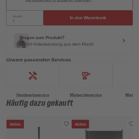
Anzahl:
In den Warenkorb
Fragen zum Produkt?
Sofort-Videoberatung aus dem Markt
Unsere passenden Services
Handwerksservice
Mietgeräteservice
Miettra
Häufig dazu gekauft
Aktion
Aktion