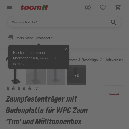
Mein Markt:
Troisdorf
✕
Hier kannst du deinen
, falls er nicht
Markt anpassen
/
Werkstatt & Maschinen
/
Eisenwaren & Beschläge
/
Holzverbinder 
stimmt.
+
2
(3)
Zaunpfostenträger mit
Bodenplatte für WPC Zaun
'Tim' und Mülltonnenbox