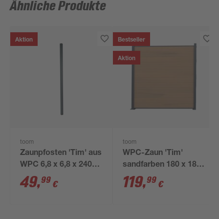
Ähnliche Produkte
Aktion
Bestseller
Aktion
toom
toom
Zaunpfosten 'Tim' aus
WPC-Zaun 'Tim'
WPC 6,8 x 6,8 x 240
sandfarben 180 x 180
cm anthrazit
cm, ohne Pfosten
49
,
119
,
99
99
€
€