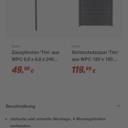
toom
toom
Zaunpfosten 'Tim' aus
Sichtschutzzaun 'Tim'
WPC 6,8 x 6,8 x 240
aus WPC 180 x 180
cm anthrazit
cm anthrazit, ohne
49
,
119
,
99
99
€
€
Pfosten
Beschreibung
einfache und schnelle Montage, 4 Montagelöcher
vorhanden