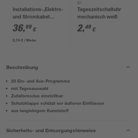
B1
Installations-,Elektro-
Tageszeitschaltuhr
und Stromkabel
mechanisch weiß
NYM-J 3x1,5mm² 50
36
,
2
,
99
49
€
€
m
0,74 € / Meter
Beschreibung
20 Ein- und Aus-Programme
mit Tagesauswahl
Zufallsmodus einstellbar
Schutzklappe schützt vor äußeren Einflüssen
aus langlebigem Kunststoff
Sicherheits- und Entsorgungshinweise