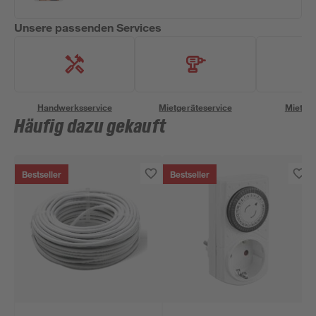
Unsere passenden Services
Handwerksservice
Mietgeräteservice
Miettra
Häufig dazu gekauft
Bestseller
Bestseller