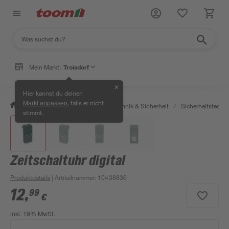
Mein Markt:
Troisdorf
✕
Hier kannst du deinen
, falls er nicht
Markt anpassen
/
Bauen & Renovieren
/
Haustechnik & Sicherheit
/
Sicherheitstechni
stimmt.
Zeitschaltuhr digital
Produktdetails
| Artikelnummer
:
10438836
12
,
99
€
inkl. 19% MwSt.