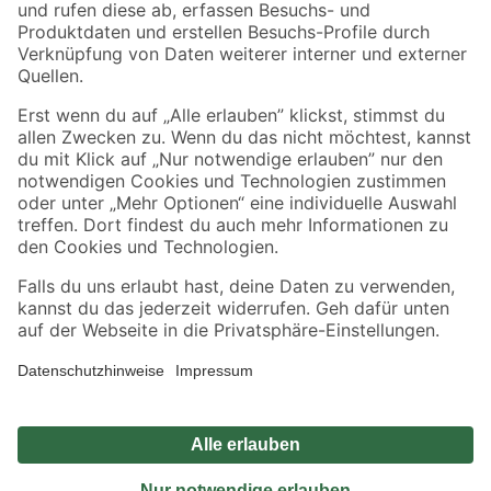
Zahlungsarten
Versandarten
Sicher einkaufen
Jetzt die toom-App herunterladen
Alle Preisangaben in EUR inkl. gesetzl. MwSt.. Die dargestellten Angebote sind unter
Umständen nicht in allen Märkten verfügbar. Die angegebenen Verfügbarkeiten beziehen
sich auf den unter "Mein Markt" ausgewählten toom Baumarkt. Alle Angebote und
Produkte nur solange der Vorrat reicht.
*Paketversand ab 59 € versandkostenfrei, gilt nicht für Artikel mit Speditionsversand, hier
fallen zusätzliche Versandkosten an.
Datenschutz
Privatsphäre
Impressum
AGB
Nutzungsbedingungen
Widerrufsrecht
Vertrag widerrufen