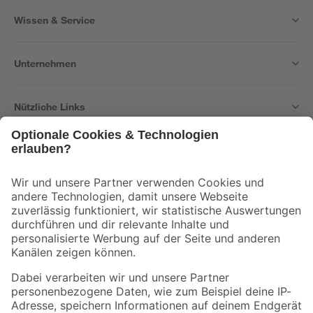
Wissen & Service
Unternehmen
Nützliche Links
Bleib auf dem Laufenden mit unserem Newsletter
Der toom Newsletter: Keine Angebote und Aktionen mehr verpassen!
Zur Newsletter Anmeldung
Folge uns