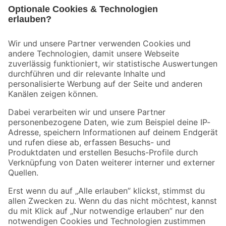
Bleib auf dem Laufenden mit unserem Newsletter
Der toom Newsletter: Keine Angebote und Aktionen mehr verpassen!
Zur Newsletter Anmeldung
Folge uns
Zahlungsarten
Versandarten
Sicher einkaufen
Jetzt die toom-App herunterladen