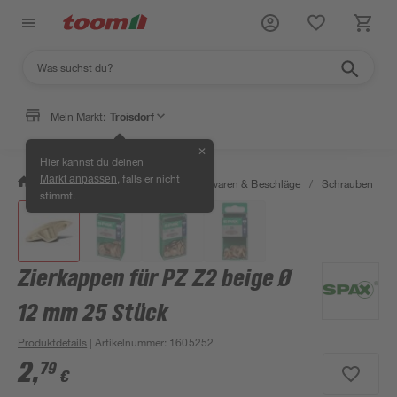
Mein Markt:
Troisdorf
✕
Hier kannst du deinen
, falls er nicht
Markt anpassen
/
Werkstatt & Maschinen
/
Eisenwaren & Beschläge
/
Schrauben
/
stimmt.
Zierkappen für PZ Z2 beige Ø
12 mm 25 Stück
Produktdetails
| Artikelnummer
:
1605252
2
,
79
€