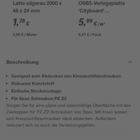
Latte sägerau 2000 x
OSB3-Verlegeplatte
48 x 24 mm
'Cityboard'
ungeschliffen 1690 x
1
,
5
,
78
99
€
€
/ m²
634 x 12 mm
0,89 € / Meter
6,41 € / Pack
Beschreibung
Geeignet zum Abdecken von Kreuzschlitzschrauben
Robuster Kunststoff
Einfache Steckmontage
Für Spax Schrauben PZ Z2
Sorgen Sie für eine plane und ebenmäßige Oberfläche mit den
Zierkappen für PZ-Z2-Schrauben von Spax. Mit ihnen lassen
sich Kreuzschlitzschrauben ideal abdecken. Außerdem
reduziert sich so auch die Verletzungsgefahr.