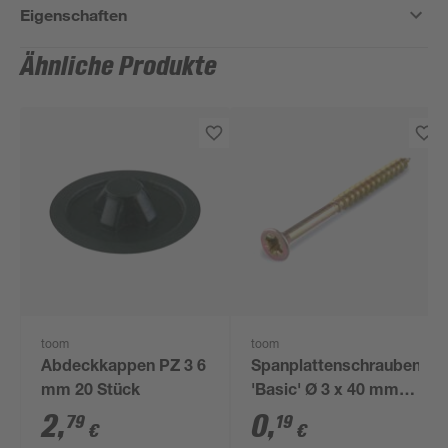
Eigenschaften
Ähnliche Produkte
toom
toom
Abdeckkappen PZ 3 6
Spanplattenschrauben
mm 20 Stück
'Basic' Ø 3 x 40 mm
PZ
2
,
0
,
79
19
€
€