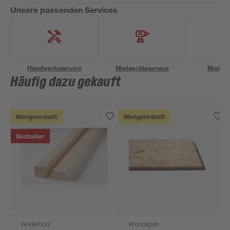
Unsere passenden Services
Handwerksservice
Mietgeräteservice
Miettra
Häufig dazu gekauft
Mengenrabatt
Mengenrabatt
Bestseller
binderholz
Kronospan