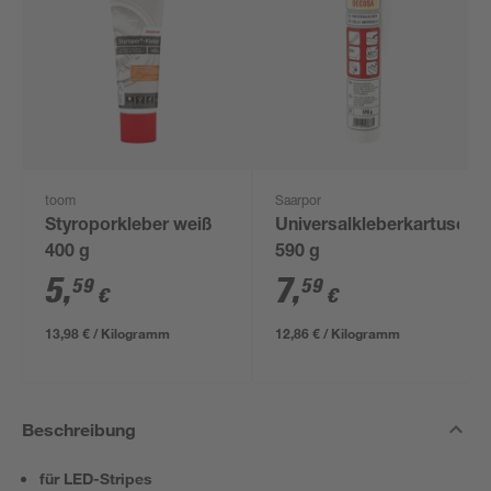
toom
Saarpor
Styroporkleber weiß
Universalkleberkartusche
400 g
590 g
5
,
7
,
59
59
€
€
13,98 € / Kilogramm
12,86 € / Kilogramm
Beschreibung
für LED-Stripes