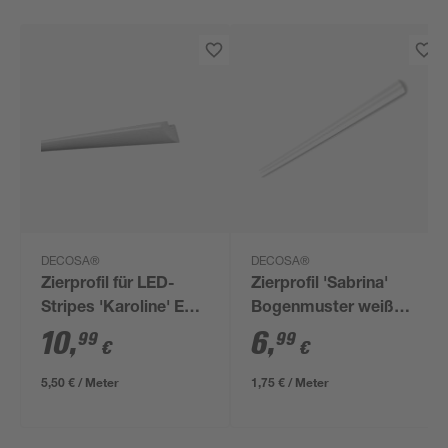
DECOSA®
DECOSA®
Zierprofil für LED-
Zierprofil 'Sabrina'
Stripes 'Karoline' EPS
Bogenmuster weiß
weiß 200 x 6,5 cm
200 x 1,5 x 2,5 cm 2
10
,
6
,
99
99
€
€
Stück
5,50 € / Meter
1,75 € / Meter