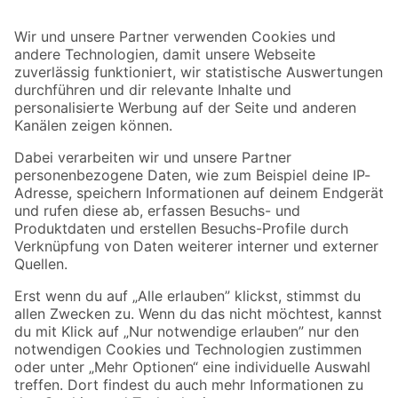
Bleib auf dem Laufenden mit unserem Newsletter
Der toom Newsletter: Keine Angebote und Aktionen mehr verpassen!
Zur Newsletter Anmeldung
Folge uns
Zahlungsarten
Versandarten
Sicher einkaufen
Jetzt die toom-App herunterladen