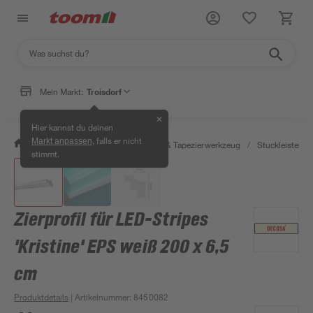
Mein Markt:
Troisdorf
✕
Hier kannst du deinen
, falls er nicht
Markt anpassen
/
Wohnen & Haushalt
/
Tapeten & Tapezierwerkzeug
/
Stuckleisten, Z
stimmt.
Zierprofil für LED-Stripes
'Kristine' EPS weiß 200 x 6,5
cm
Produktdetails
| Artikelnummer
:
8450082