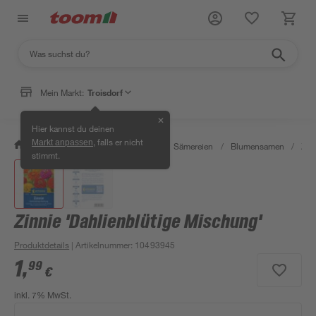
Mein Markt:
Troisdorf
✕
Hier kannst du deinen
, falls er nicht
Markt anpassen
/
Garten & Freizeit
/
Pflanzen
/
Sämereien
/
Blumensamen
/
Zin
stimmt.
Zinnie 'Dahlienblütige Mischung'
Produktdetails
| Artikelnummer
:
10493945
1
,
99
€
inkl. 7% MwSt.