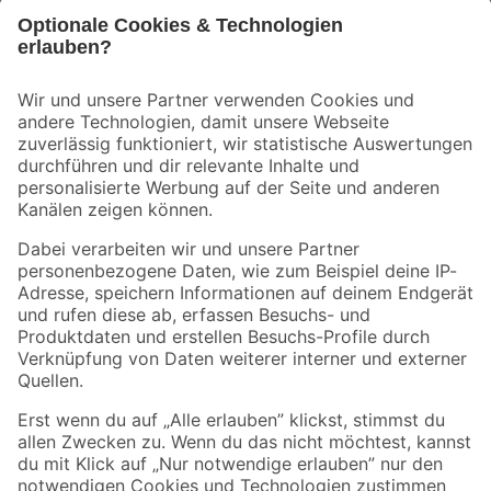
Bleib auf dem Laufenden mit unserem Newsletter
Der toom Newsletter: Keine Angebote und Aktionen mehr verpassen!
Zur Newsletter Anmeldung
Folge uns
Zahlungsarten
Versandarten
Sicher einkaufen
Jetzt die toom-App herunterladen