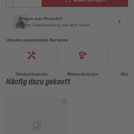
Fragen zum Produkt?
Sofort-Videoberatung aus dem Markt
Unsere passenden Services
Handwerksservice
Mietgeräteservice
Miettra
Häufig dazu gekauft