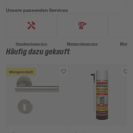
Unsere passenden Services
Handwerksservice
Mietgeräteservice
Miettra
Häufig dazu gekauft
Mengenrabatt