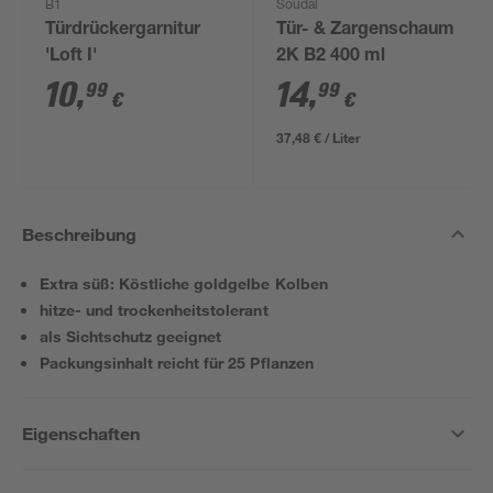
B1
Soudal
Türdrückergarnitur
Tür- & Zargenschaum
'Loft I'
2K B2 400 ml
10
,
14
,
99
99
€
€
37,48 € / Liter
Beschreibung
Extra süß: Köstliche goldgelbe Kolben
hitze- und trockenheitstolerant
als Sichtschutz geeignet
Packungsinhalt reicht für 25 Pflanzen
Eigenschaften