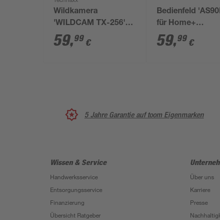
Technaxx
Wildkamera
Bedienfeld 'AS9
'WILDCAM TX-256'
für Home+
1080P 3840 x 2160
Alarmsystem AS
59
,
59
,
99
99
€
€
Pixel IP 66
5 Jahre Garantie auf toom Eigenmarken
Wissen & Service
Unterne
Handwerksservice
Über uns
Entsorgungsservice
Karriere
Finanzierung
Presse
Übersicht Ratgeber
Nachhaltigk