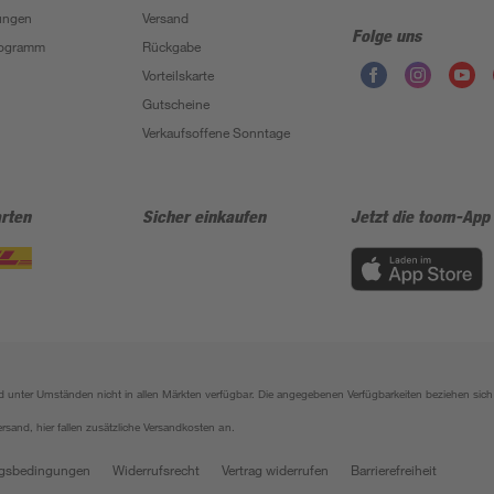
ungen
Versand
Folge uns
Programm
Rückgabe
Vorteilskarte
Gutscheine
Verkaufsoffene Sonntage
rten
Sicher einkaufen
Jetzt die toom-App
sind unter Umständen nicht in allen Märkten verfügbar. Die angegebenen Verfügbarkeiten beziehen s
ersand, hier fallen zusätzliche Versandkosten an.
gsbedingungen
Widerrufsrecht
Vertrag widerrufen
Barrierefreiheit