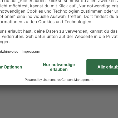
unterwegs oder im Urlaub bist. Das
wenigen Minuten und ganz ohne di
dank innovativem Halterkonzept sc
dem Stand-by-Modus und der inte
Laufzeit möglich. Bei geringem Ak
nur 4 Stunden ist er wieder voll g
Funktion bekommst du am Tag und s
Das horizontale Gerätedesign, ide
Blickwinkel, sichert dir einen opti
gilt: wetterfest bei Regen, Schne
übertragen die Daten, ohne Umweg
direkt zur Basisstation. Die im Ge
unmittelbar und kostenfrei auf die