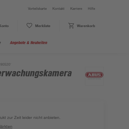
Vorteilskarte
Kontakt
Karriere
Hilfe
Konto
Merkliste
Warenkorb
e
Angebote & Neuheiten
C90520'
erwachungskamera
kt zur Zeit leider nicht anbieten.
Märkten