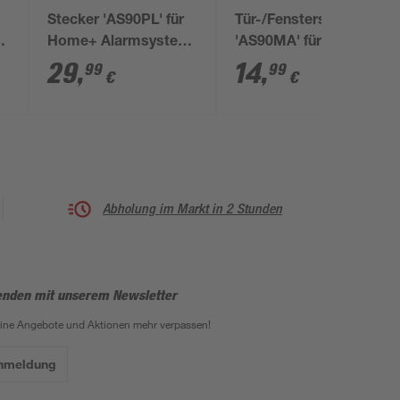
Stecker 'AS90PL' für
Tür-/Fenstersensor
ra
Home+ Alarmsystem
'AS90MA' für Home+
6p
AS90S
Alarmsystem AS90S
29
,
14
,
99
99
€
€
Abholung im Markt in 2 Stunden
enden mit unserem Newsletter
eine Angebote und Aktionen mehr verpassen!
Anmeldung