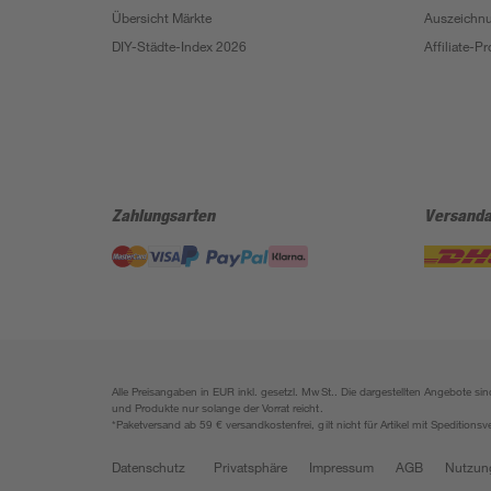
Übersicht Märkte
Auszeichn
DIY-Städte-Index 2026
Affiliate-
Zahlungsarten
Versanda
Alle Preisangaben in EUR inkl. gesetzl. MwSt.. Die dargestellten Angebote 
und Produkte nur solange der Vorrat reicht.
*Paketversand ab 59 € versandkostenfrei, gilt nicht für Artikel mit Speditionsv
Datenschutz
Privatsphäre
Impressum
AGB
Nutzun