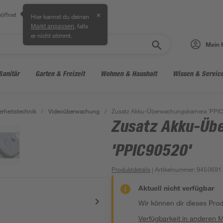
öffnet
✕
Hier kannst du deinen
, falls
Markt anpassen
er nicht stimmt.
Mein 
Sanitär
Garten & Freizeit
Wohnen & Haushalt
Wissen & Servic
erheitstechnik
/
Videoüberwachung
/
Zusatz Akku-Überwachungskamera 'PPI
Zusatz Akku-Üb
'PPIC90520'
Produktdetails
| Artikelnummer
:
9450691
Aktuell nicht verfügbar
Wir können dir dieses Produ
Verfügbarkeit in anderen 