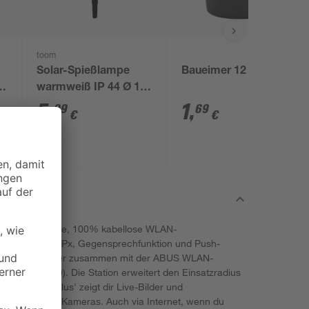
toom
Solar-Spießlampe
Baueimer 12 l
5
warmweiß IP 44 Ø 10
x 39 cm
5
,
1
,
99
69
€
€
 die wetterfeste, 100% kabellose WLAN-
hause mit 2 MPx, Gegensprechfunktion und Push-
 arbeitet immer zusammen mit der ABUS WLAN-
et PPIC90000). Die Station erweitert den Einsatzradius
 'App2Cam-Plus' zeigt dir Live-Bilder und
stationen à 2 Kameras. Auch via Internet, wenn du