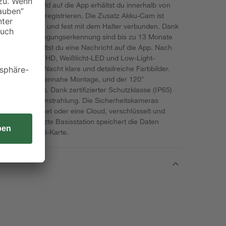
 erste Live-Bild auf die App erhältst du innerhalb von
e Kamera zu registrieren. Die Zusatz Akku-Cam ist
hnell montiert und fest mit dem Halter verbunden. Dank
lligenten Bewegungserkennung sind bis zu 13 Monate
ku-Stand erhältst du eine Nachricht auf die App. Nach
eladen. Mit Full HD, Weißlicht-LED und Low-Light-
ogar in der Nacht klare und detailreiche Farbbilder.
al für die deckennahe Montage, und der 120°
malen Überblick. Dank zertifizierter Schutzklasse (IP65)
e und Sonneneinstrahlung. Die Sicherheitskameras
e über Internet oder eine Cloud, verschlüsselt und
bäude geschützte Basisstation speichert die Daten
 lokale microSD-Karte.