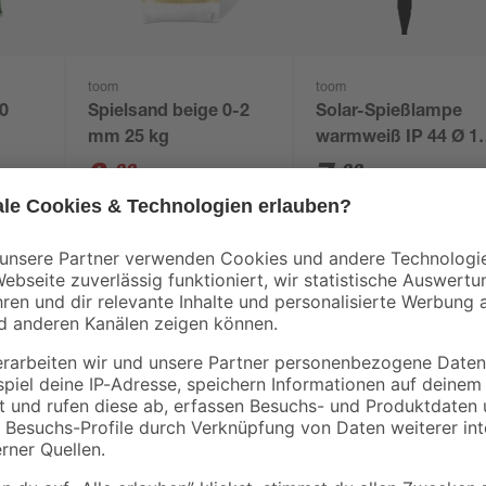
toom
toom
0
Spielsand beige 0-2
Solar-Spießlampe
mm 25 kg
warmweiß IP 44 Ø 1
x 44 cm
2
,
7
,
99
99
€
€
3,29 €
0,12 € / Kilogramm
Die ABUS Zusatz Akku-Kamera ist
Überwachungskamera für dein Zu
Nachrichten. Die ABUS Akku-Cam
f App
Basisstation (PPIC90010 oder im S
der Kamera enorm. Die kostenfreie
Aufzeichnungen von bis zu 8 Basis