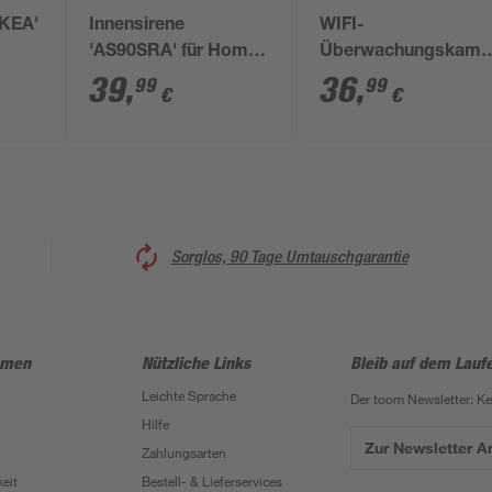
0KEA'
Innensirene
WIFI-
'AS90SRA' für Home+
Überwachungskame
90S
Alarmsystem AS90S
'TC65' drahtlos 129
39
,
36
,
99
99
€
€
Sorglos, 90 Tage Umtauschgarantie
hmen
Nützliche Links
Bleib auf dem Lauf
Leichte Sprache
Der toom Newsletter: K
Hilfe
Zur Newsletter 
Zahlungsarten
eit
Bestell- & Lieferservices