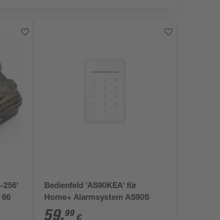
-256'
Bedienfeld 'AS90KEA' für
 66
Home+ Alarmsystem AS90S
59
,
99
€