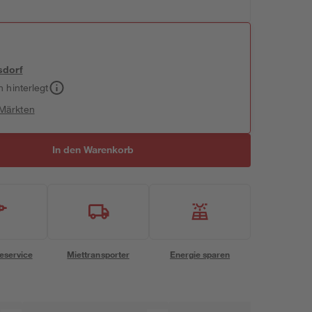
sdorf
h hinterlegt
 Märkten
In den Warenkorb
eservice
Miettransporter
Energie sparen