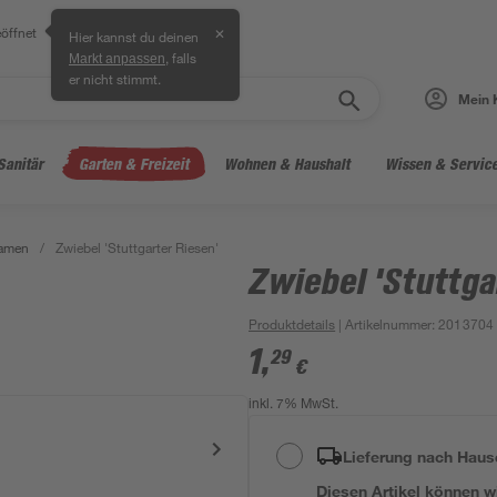
öffnet
✕
Hier kannst du deinen
, falls
Markt anpassen
er nicht stimmt.
Mein 
Sanitär
Garten & Freizeit
Wohnen & Haushalt
Wissen & Servic
amen
/
Zwiebel 'Stuttgarter Riesen'
Zwiebel 'Stuttga
Produktdetails
| Artikelnummer
:
2013704
1
,
29
€
inkl. 7% MwSt.
Lieferung nach Haus
Diesen Artikel können wir