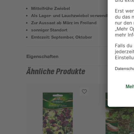
Mittelfrühe Zwiebel
Als Lager- und Lauchzwiebel verwendbar
Zur Aussaat ab März im Freiland
sonniger Standort
Erntezeit: September, Oktober
Eigenschaften
Ähnliche Produkte