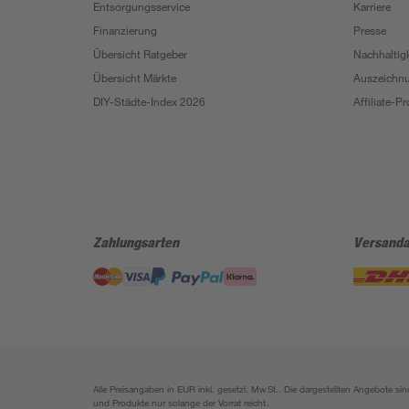
Entsorgungsservice
Karriere
Finanzierung
Presse
Übersicht Ratgeber
Nachhaltigk
Übersicht Märkte
Auszeichn
DIY-Städte-Index 2026
Affiliate-
Zahlungsarten
Versanda
Alle Preisangaben in EUR inkl. gesetzl. MwSt.. Die dargestellten Angebote 
und Produkte nur solange der Vorrat reicht.