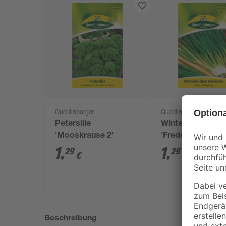
Quedlinburger
Quedlinburger
Petersilie
Winterheckenzwi
'Mooskrause 2'
'Freddy'
1
,
1
,
29
29
€
€
Beschreibung