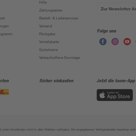
Hilfe
Zur Newsletter 
Zahlungsarten
eit
Bestell- & Lieferservices
ungen
Versand
Folge uns
Programm
Rückgabe
Vorteilskarte
Gutscheine
Verkaufsoffene Sonntage
rten
Sicher einkaufen
Jetzt die toom-App
sind unter Umständen nicht in allen Märkten verfügbar. Die angegebenen Verfügbarkeiten beziehen s