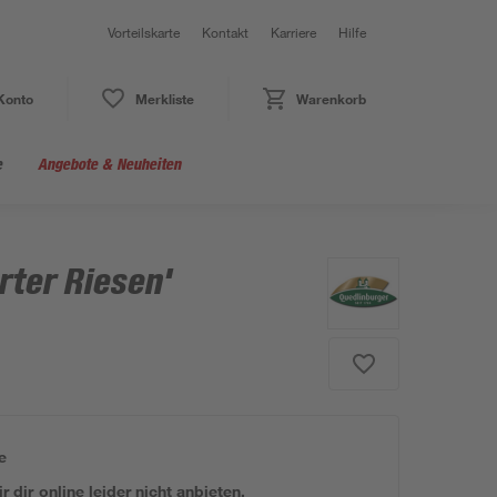
Vorteilskarte
Kontakt
Karriere
Hilfe
Konto
Merkliste
Warenkorb
e
Angebote & Neuheiten
rter Riesen'
e
 dir online leider nicht anbieten.