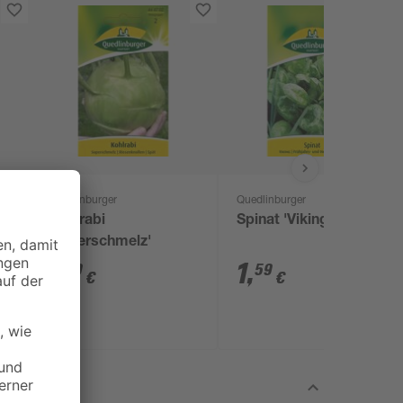
Quedlinburger
Quedlinburger
Kohlrabi
Spinat 'Viking'
'Superschmelz'
1
,
1
,
29
59
€
€