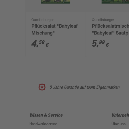
Quedlinburger
Quedlinburger
Pflücksalat "Babyleaf
Pflücksalatmisc
Mischung"
"Babyleaf" Saatp
4
,
5
,
59
99
€
€
5 Jahre Garantie auf toom Eigenmarken
Wissen & Service
Unterne
Handwerksservice
Über uns