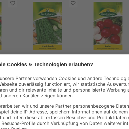
Quedlinburger
Quedlinburger
ebel
Schnittlauch
Radies 'Korund'
'Middleman'
1
,
1
,
59
29
€
€