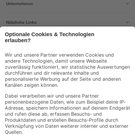
Unternehmen
Nützliche Links
Bleib auf dem Laufenden mit unserem Newsletter
Der toom Newsletter: Keine Angebote und Aktionen mehr verpassen!
Zur Newsletter Anmeldung
Folge uns
Zahlungsarten
Versandarten