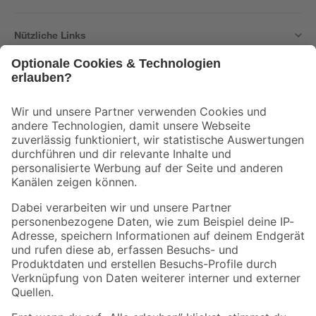
Nützliche Links
Bleib auf dem Laufenden mit unserem Newsletter
Der toom Newsletter: Keine Angebote und Aktionen mehr verpassen!
Zur Newsletter Anmeldung
Folge uns
Zahlungsarten
Versandarten
Sicher einkaufen