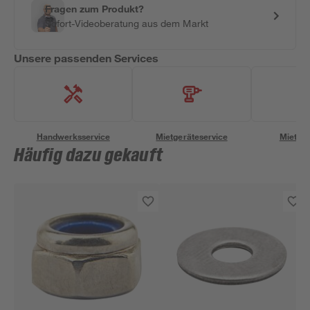
Fragen zum Produkt?
Sofort-Videoberatung aus dem Markt
Unsere passenden Services
Handwerksservice
Mietgeräteservice
Miettra
Häufig dazu gekauft