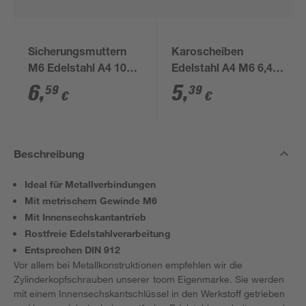
Sicherungsmuttern
Karoscheiben
M6 Edelstahl A4 10
Edelstahl A4 M6 6,4
Stück
mm 10 Stück
6
,
5
,
59
39
€
€
Beschreibung
Ideal für Metallverbindungen
Mit metrischem Gewinde M6
Mit Innensechskantantrieb
Rostfreie Edelstahlverarbeitung
Entsprechen DIN 912
Vor allem bei Metallkonstruktionen empfehlen wir die
Zylinderkopfschrauben unserer toom Eigenmarke. Sie werden
mit einem Innensechskantschlüssel in den Werkstoff getrieben