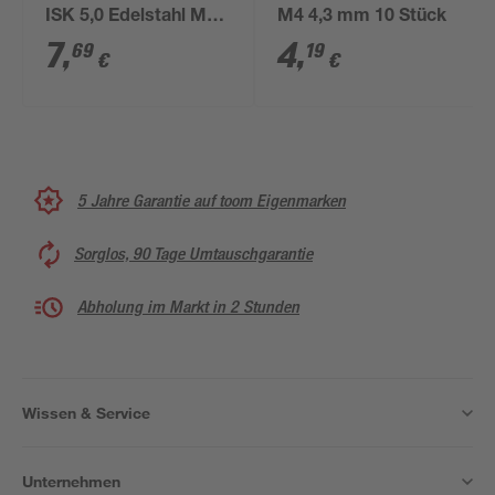
ISK 5,0 Edelstahl M6
M4 4,3 mm 10 Stück
x 50 mm 4 Stück
7
,
4
,
69
19
€
€
5 Jahre Garantie auf toom Eigenmarken
Sorglos, 90 Tage Umtauschgarantie
Abholung im Markt in 2 Stunden
Wissen & Service
Unternehmen