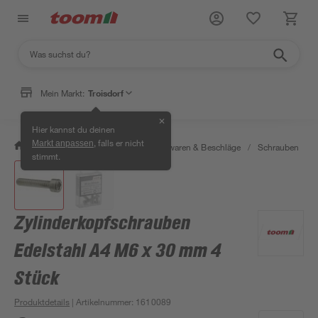
Mein Markt:
Troisdorf
✕
Hier kannst du deinen
, falls er nicht
Markt anpassen
/
Werkstatt & Maschinen
/
Eisenwaren & Beschläge
/
Schrauben
/
stimmt.
Zylinderkopfschrauben
Edelstahl A4 M6 x 30 mm 4
Stück
Produktdetails
| Artikelnummer
:
1610089