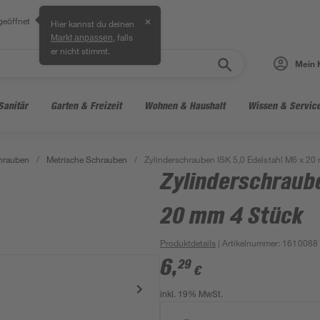
geöffnet
✕
Hier kannst du deinen
, falls
Markt anpassen
er nicht stimmt.
Mein 
Sanitär
Garten & Freizeit
Wohnen & Haushalt
Wissen & Servic
hrauben
/
Metrische Schrauben
/
Zylinderschrauben ISK 5,0 Edelstahl M6 x 20
Zylinderschraube
20 mm 4 Stück
Produktdetails
| Artikelnummer
:
1610088
6
,
29
€
inkl. 19% MwSt.