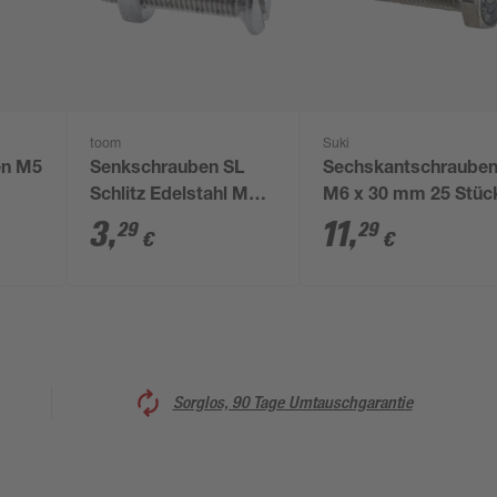
toom
Suki
en M5
Senkschrauben SL
Sechskantschraube
Schlitz Edelstahl M3 x
M6 x 30 mm 25 Stüc
16 mm 10 Stück
3
,
11
,
29
29
€
€
Sorglos, 90 Tage Umtauschgarantie