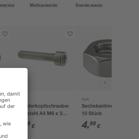
eservice
Miettransporter
Energie sparen
toom
Suki
 Ø
Zylinderkopfschrauben
Sechskantmuttern M6
Edelstahl A4 M6 x 30
10 Stück
mm 4 Stück
6
,
4
,
89
99
€
€