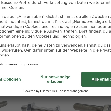
Mit den Edelstahlzylinderschraub
verbinden. Die zylindrische Kopff
Schraube nicht verbiegt oder einr
ideal. Passende Muttern sind nicht
ch