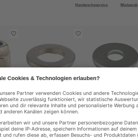
Handwerksservice
Mietgerät
Suki
toom
rn
U-Scheiben M6
Karosseriescheiben
10
Edelstahl A4 10 Stück
6,4 mm
4
,
0
,
59
36
€
€