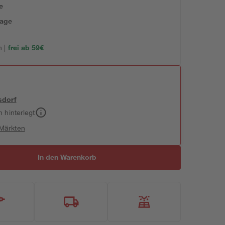
e
tage
 |
frei ab 59€
sdorf
h hinterlegt
 Märkten
In den Warenkorb