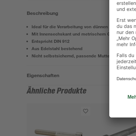
Beschreibung
Ideal für die Verarbeitung von dünnen Materialien
Mit Innensechskant und metrischem Gewinde
Entspricht DIN 912
Aus Edelstahl bestehend
Nicht selbstsichernd, passende Muttern erforderli
Eigenschaften
Ähnliche Produkte