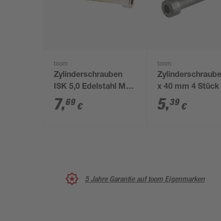
toom
toom
Zylinderschrauben
Zylinderschraub
ISK 5,0 Edelstahl M6
x 40 mm 4 Stück
x 50 mm 4 Stück
7
,
5
,
69
39
€
€
5 Jahre Garantie auf toom Eigenmarken