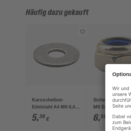
Häufig dazu gekauft
Karoscheiben
Sicherungsmutte
Edelstahl A4 M6 6,4
M6 Edelstahl A4 
mm 10 Stück
Stück
5
,
6
,
39
59
€
€