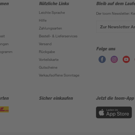
hmen
Nützliche Links
Bleib auf dem Lauf
Leichte Sprache
Der toom Newsletter: K
Hilfe
Zur Newsletter 
Zahlungsarten
eit
Bestell- & Lieferservices
ungen
Versand
Folge uns
Programm
Rückgabe
Vorteilskarte
Gutscheine
Verkaufsoffene Sonntage
rten
Sicher einkaufen
Jetzt die toom-App