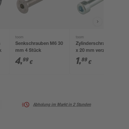
toom
toom
n
Senkschrauben M6 30
Zylinderschrauben M5
k
mm 4 Stück
x 20 mm verzinkt, 6
Stück
4
,
1
,
99
89
€
€
Abholung im Markt in 2 Stunden