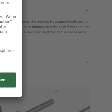
en von toom können Sie dünnes Holz oder Metall optimal
orm sorgt dafür, dass dünnes Material beim Eindrehen der
eißt. Diese Schrauben sind auch für den Außenbereich
 enthalten.