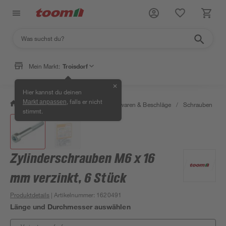
Mein Markt:
Troisdorf
✕
Hier kannst du deinen
, falls er nicht
Markt anpassen
/
Werkstatt & Maschinen
/
Eisenwaren & Beschläge
/
Schrauben
/
stimmt.
Zylinderschrauben M6 x 16
mm verzinkt, 6 Stück
Produktdetails
| Artikelnummer
:
1620491
Länge und Durchmesser auswählen