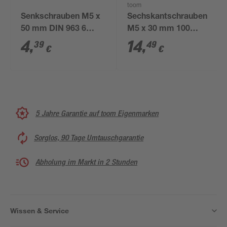
toom
Senkschrauben M5 x
Sechskantschrauben
50 mm DIN 963 6
M5 x 30 mm 100
Stück
Stück
4
,
14
,
39
49
€
€
5 Jahre Garantie auf toom Eigenmarken
Sorglos, 90 Tage Umtauschgarantie
Abholung im Markt in 2 Stunden
Wissen & Service