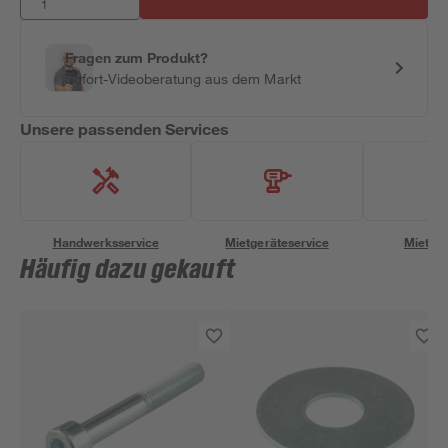
Fragen zum Produkt?
Sofort-Videoberatung aus dem Markt
Unsere passenden Services
Handwerksservice
Mietgeräteservice
Miettra
Häufig dazu gekauft