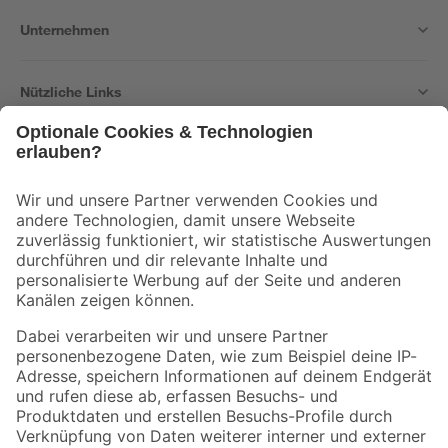
Unternehmen
Nützliche Links
Bleib auf dem Laufenden mit unserem Newsletter
Der toom Newsletter: Keine Angebote und Aktionen mehr verpassen!
Zur Newsletter Anmeldung
Folge uns
Zahlungsarten
Versandarten