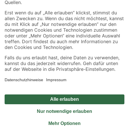
Sicher einkaufen
Jetzt die toom-App herunterladen
Alle Preisangaben in EUR inkl. gesetzl. MwSt.. Die dargestellten Angebote sind unter
Umständen nicht in allen Märkten verfügbar. Die angegebenen Verfügbarkeiten beziehen
sich auf den unter "Mein Markt" ausgewählten toom Baumarkt. Alle Angebote und
Produkte nur solange der Vorrat reicht.
*Paketversand ab 59 € versandkostenfrei, gilt nicht für Artikel mit Speditionsversand, hier
fallen zusätzliche Versandkosten an.
Datenschutz
Privatsphäre
Impressum
AGB
Nutzungsbedingungen
Widerrufsrecht
Vertrag widerrufen
Barrierefreiheit
© 2026 toom Baumarkt GmbH