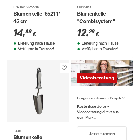
Freund Victoria
Gardena
Blumenkelle '65211'
Blumenkelle
45 cm
"Combisystem"
14
,
12
,
99
29
€
€
Lieferung nach Hause
Lieferung nach Hause
Troisdorf
Troisdorf
Verfügbar in
Verfügbar in
Videoberatung
Fragen zu deinem Projekt?
Kostenlose Sofort-
Videoberatung direkt aus
dem Markt.
toom
Jetzt starten
Blumenkelle