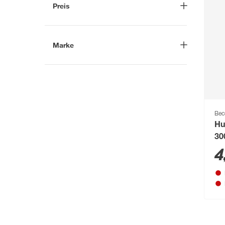
Preis
-
€
Marke
Nach
Marke suchen
Beco Pets
(1)
Bec
Hu
30
4