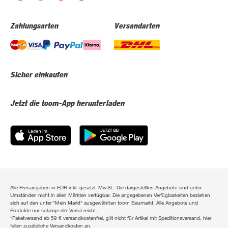
Zahlungsarten
Versandarten
Sicher einkaufen
Jetzt die toom-App herunterladen
Alle Preisangaben in EUR inkl. gesetzl. MwSt.. Die dargestellten Angebote sind unter
Umständen nicht in allen Märkten verfügbar. Die angegebenen Verfügbarkeiten beziehen
sich auf den unter "Mein Markt" ausgewählten toom Baumarkt. Alle Angebote und
Produkte nur solange der Vorrat reicht.
*Paketversand ab 59 € versandkostenfrei, gilt nicht für Artikel mit Speditionsversand, hier
fallen zusätzliche Versandkosten an.