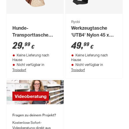
Ryobi
Hunde-
Werkzeugtasche
Transporttasche
'UTB4' Nylon 45 x
"Jayden"
30,5 x 30,5 cm
29
,
49
,
99
99
€
€
Polyester/Schaumstoff
Keine Lieferung nach
Keine Lieferung nach
beige 28 x 21 x 50
Hause
Hause
cm
Nicht verfügbar in
Nicht verfügbar in
Troisdorf
Troisdorf
Videoberatung
Fragen zu deinem Projekt?
Kostenlose Sofort-
Videoberatung direkt aus