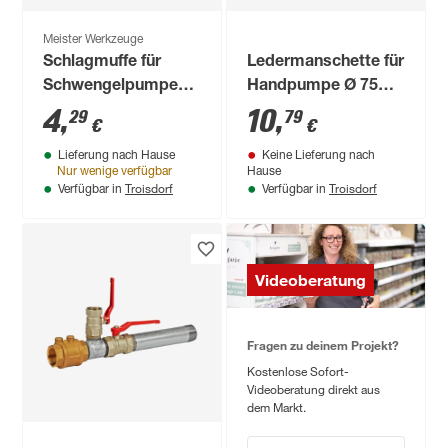
Meister Werkzeuge
Schlagmuffe für
Ledermanschette für
Schwengelpumpe
Handpumpe Ø 75
31,75 mm (1 1/4") IG
mm (2,95")
4
,
10
,
29
79
€
€
Lieferung nach Hause
Keine Lieferung nach
Nur wenige verfügbar
Hause
Troisdorf
Troisdorf
Verfügbar in
Verfügbar in
Videoberatung
Fragen zu deinem Projekt?
Kostenlose Sofort-
Videoberatung direkt aus
dem Markt.