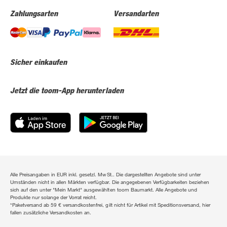
Zahlungsarten
Versandarten
Sicher einkaufen
Jetzt die toom-App herunterladen
Alle Preisangaben in EUR inkl. gesetzl. MwSt.. Die dargestellten Angebote sind unter
Umständen nicht in allen Märkten verfügbar. Die angegebenen Verfügbarkeiten beziehen
sich auf den unter "Mein Markt" ausgewählten toom Baumarkt. Alle Angebote und
Produkte nur solange der Vorrat reicht.
*Paketversand ab 59 € versandkostenfrei, gilt nicht für Artikel mit Speditionsversand, hier
fallen zusätzliche Versandkosten an.