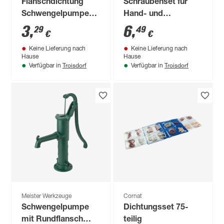
Flanschdichtung
Schraubenset für
Schwengelpumpe
Hand- und
Typ 75
Schwengelpumpen
3
,
6
,
29
49
€
€
Keine Lieferung nach
Keine Lieferung nach
Hause
Hause
Troisdorf
Troisdorf
Verfügbar in
Verfügbar in
Meister Werkzeuge
Cornat
Schwengelpumpe
Dichtungsset 75-
mit Rundflansch
teilig