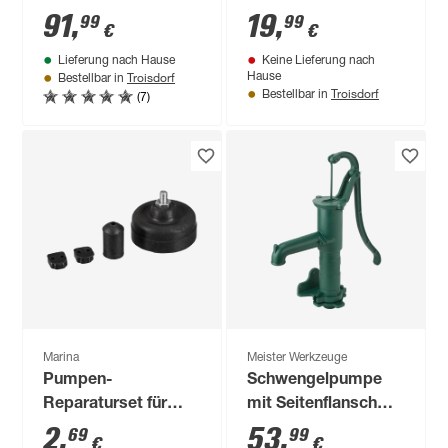
grün 65,5 cm
91
,
19
,
99
99
€
€
Lieferung nach Hause
Keine Lieferung nach
Troisdorf
Hause
Bestellbar in
Troisdorf
(7)
Bestellbar in
Marina
Meister Werkzeuge
Pumpen-
Schwengelpumpe
Reparaturset für
mit Seitenflansch
Modell 75
grün 65,5 cm
2
,
53
,
69
99
€
€