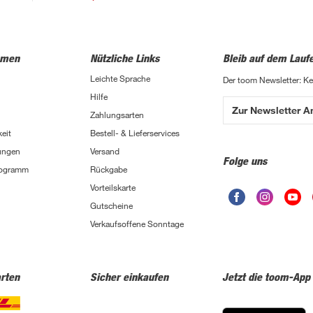
hmen
Nützliche Links
Bleib auf dem Lauf
Leichte Sprache
Der toom Newsletter: K
Hilfe
Zur Newsletter 
Zahlungsarten
eit
Bestell- & Lieferservices
ungen
Versand
Folge uns
Programm
Rückgabe
Vorteilskarte
Gutscheine
Verkaufsoffene Sonntage
rten
Sicher einkaufen
Jetzt die toom-App