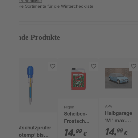
Wintercheckliste
Unsere Sortimente für die Wintercheckliste
Passende Produkte
APA
Nigrin
Halbgarage
Scheiben-
'M ' max.
Frostschutz
Frostschutzprüfer
8,00 m
14
,
'Power
14
,
99
99
€
€
'Areotemp' bis
Ruby