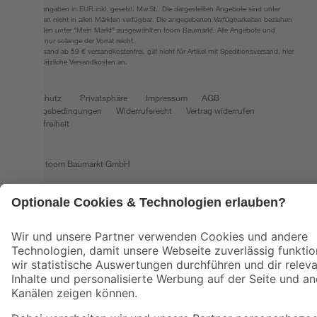
Alle Preisangaben in EUR inkl. gesetzl. MwSt.. Die dargestellten Angebote sind unter
Umständen nicht in allen Märkten verfügbar. Die angegebenen Verfügbarkeiten beziehen
sich auf den unter "Mein Markt" ausgewählten toom Baumarkt. Alle Angebote und
Produkte nur solange der Vorrat reicht.
*Paketversand ab 59 € versandkostenfrei, gilt nicht für Artikel mit Speditionsversand, hier
fallen zusätzliche Versandkosten an.
Datenschutz
Privatsphäre
Impressum
AGB
Nutzungsbedingungen
Widerrufsrecht
Vertrag widerrufen
Barrierefreiheit
© 2026 toom Baumarkt GmbH