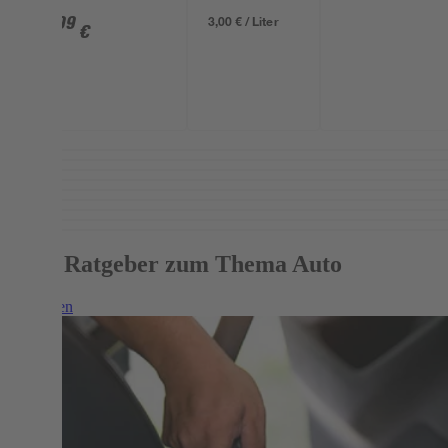
-40 °C
3
,
Delight' bis
3,00 € / Liter
99
€
-18 °C 5 l
Mehr Ratgeber zum Thema Auto
Weiterlesen