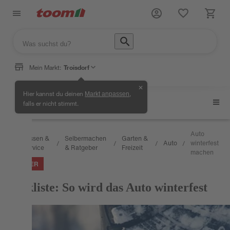
Mein Markt:
Troisdorf
✕
Hier kannst du deinen
,
Markt anpassen
Auto
falls er nicht stimmt.
Auto
Wissen &
Selbermachen
Garten &
Auto
winterfest
/
/
/
/
/
Service
& Ratgeber
Freizeit
machen
RATGEBER
Checkliste: So wird das Auto winterfest