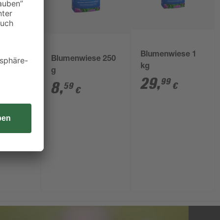
Blumenwiese 1
Blumenwiese 250
kg
g
29
,
99
8
,
59
€
€