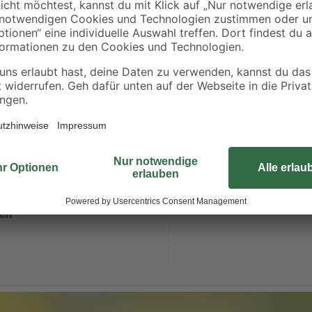
Blumenmischung
'Bienennahrung'
4
,
99
chung 'SPERLI's
€
en'