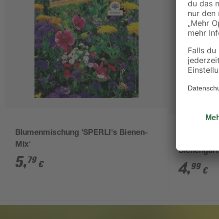
Blumenmischung 'SPERLI's Bienen-
Blumenmis
Mix'
Bienengart
5
,
79
€
4
,
99
€