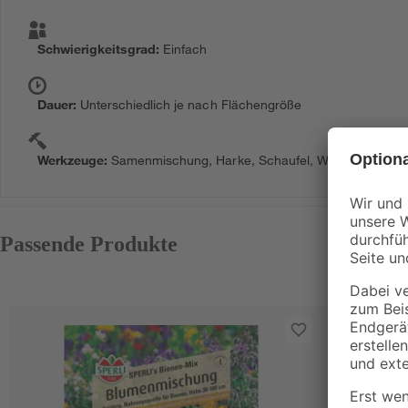
Schwierigkeitsgrad
:
Einfach
Dauer
:
Unterschiedlich je nach Flächengröße
Werkzeuge
:
Samenmischung, Harke, Schaufel, Walze, Gießkan
Passende Produkte