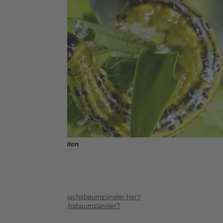
Lesezeit
6
Minuten
Inhalt
:
Wo kommt der Buchsbaumzünsler her?
Wie lebt der Buchsbaumzünsler?
Befall erkennen