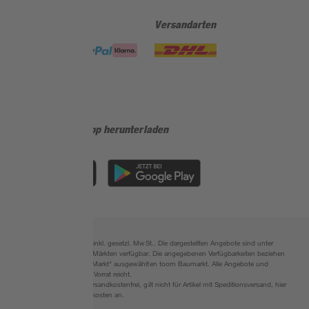
Zahlungsarten
Versandarten
Sicher einkaufen
Jetzt die toom-App herunterladen
Alle Preisangaben in EUR inkl. gesetzl. MwSt.. Die dargestellten Angebote sind unter
Umständen nicht in allen Märkten verfügbar. Die angegebenen Verfügbarkeiten beziehen
sich auf den unter "Mein Markt" ausgewählten toom Baumarkt. Alle Angebote und
Produkte nur solange der Vorrat reicht.
*Paketversand ab 59 € versandkostenfrei, gilt nicht für Artikel mit Speditionsversand, hier
fallen zusätzliche Versandkosten an.