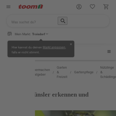
Mein Markt:
Troisdorf
✕
Hier kannst du deinen
,
Markt anpassen
Nützlinge & Schädlinge
falls er nicht stimmt.
Wissen
Garten
Nützlinge
Selbermachen
&
&
Gartenpflege
&
/
/
/
/
/
& Ratgeber
Service
Freizeit
Schädling
RATGEBER
Buchsbaumzünsler erkennen und
bekämpfen