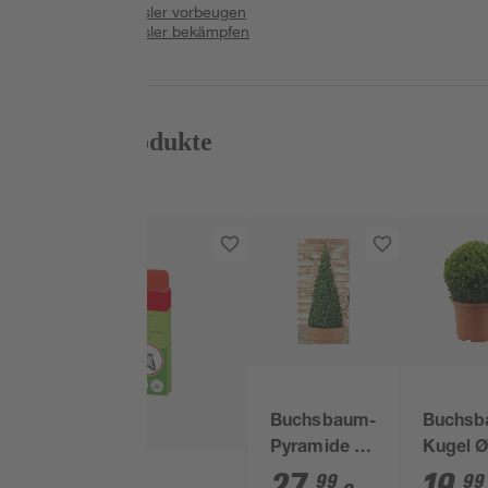
Buchsbaumzünsler vorbeugen
Buchsbaumzünsler bekämpfen
Passende Produkte
Buchsbaum-
Buchsb
Pyramide 70
Kugel Ø
cm, 23 cm
cm, 21
27
,
19
,
99
99
SWISS INNO