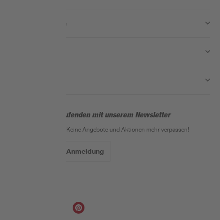
Wissen & Service
Unternehmen
Nützliche Links
Bleib auf dem Laufenden mit unserem Newsletter
Der toom Newsletter: Keine Angebote und Aktionen mehr verpassen!
Zur Newsletter Anmeldung
Folge uns