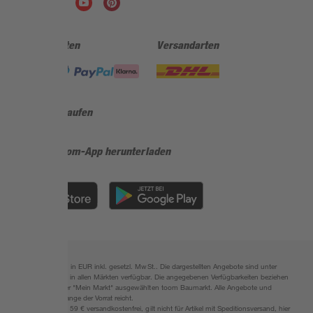
Zahlungsarten
Versandarten
Sicher einkaufen
Jetzt die toom-App herunterladen
Alle Preisangaben in EUR inkl. gesetzl. MwSt.. Die dargestellten Angebote sind unter
Umständen nicht in allen Märkten verfügbar. Die angegebenen Verfügbarkeiten beziehen
sich auf den unter "Mein Markt" ausgewählten toom Baumarkt. Alle Angebote und
Produkte nur solange der Vorrat reicht.
*Paketversand ab 59 € versandkostenfrei, gilt nicht für Artikel mit Speditionsversand, hier