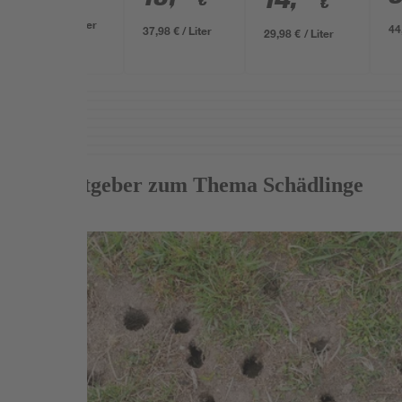
€
€
500 ml
P
29,98 € / Liter
t
44
37,98 € / Liter
29,98 € / Liter
2
Mehr Ratgeber zum Thema Schädlinge
Weiterlesen