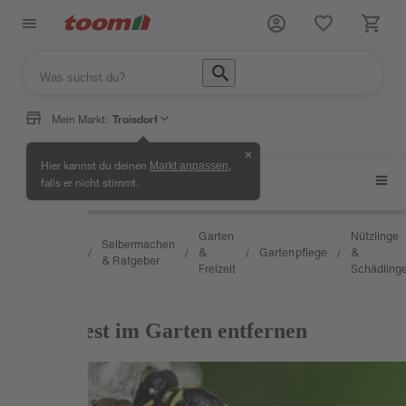
Mein Markt:
Troisdorf
✕
Hier kannst du deinen
,
Markt anpassen
Nützlinge & Schädlinge
falls er nicht stimmt.
Wissen
Garten
Nützlinge
Selbermachen
&
&
Gartenpflege
&
/
/
/
/
/
& Ratgeber
Service
Freizeit
Schädling
RATGEBER
Wespennest im Garten entfernen