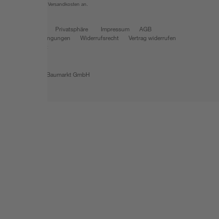
fallen zusätzliche Versandkosten an.
Datenschutz
Privatsphäre
Impressum
AGB
Nutzungsbedingungen
Widerrufsrecht
Vertrag widerrufen
Barrierefreiheit
© 2026 toom Baumarkt GmbH