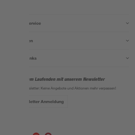
Wissen & Service
Unternehmen
Nützliche Links
Bleib auf dem Laufenden mit unserem Newsletter
Der toom Newsletter: Keine Angebote und Aktionen mehr verpassen!
Zur Newsletter Anmeldung
Folge uns