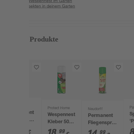
Fazit zum Wespennest im Garten
Weitere Insekten in deinem Garten
Passende Produkte
Neudorff
Pa
Protect Home
Neudorff
Permanent
S
Wespennest
Permanent
Wespen-
'
Kleber 500
Fliegenspray
Turbospray
14
,
99
S
ml
18
,
500 ml
99
14
,
€
99