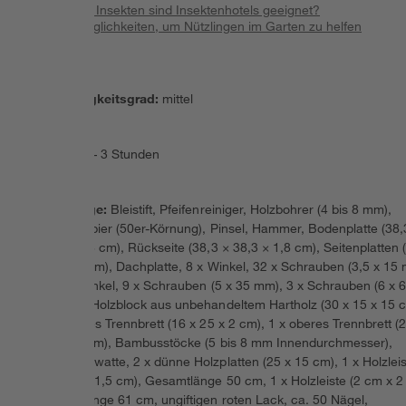
Für welche Insekten sind Insektenhotels geeignet?
Weitere Möglichkeiten, um Nützlingen im Garten zu helfen
Schwierigkeitsgrad
:
mittel
Dauer
:
2 – 3 Stunden
Werkzeuge
:
Bleistift, Pfeifenreiniger, Holzbohrer (4 bis 8 mm),
Schleifpapier (50er-Körnung), Pinsel, Hammer, Bodenplatte (38,
38,3 × 1,8 cm), Rückseite (38,3 × 38,3 × 1,8 cm), Seitenplatten 
30 x 2,8 cm), Dachplatte, 8 x Winkel, 32 x Schrauben (3,5 x 15
für die Winkel, 9 x Schrauben (5 x 35 mm), 3 x Schrauben (6 x 
mm), 1 x Holzblock aus unbehandeltem Hartholz (30 x 15 x 15 
1 x unteres Trennbrett (16 x 25 x 2 cm), 1 x oberes Trennbrett (
x 26 x 2 cm), Bambusstöcke (5 bis 8 mm Innendurchmesser),
Baumwollwatte, 2 x dünne Holzplatten (25 x 15 cm), 1 x Holzlei
(1,5 cm x 1,5 cm), Gesamtlänge 50 cm, 1 x Holzleiste (2 cm x 2
Gesamtlänge 61 cm, ungiftigen roten Lack, ca. 50 Nägel,