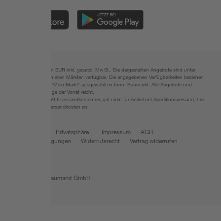
Alle Preisangaben in EUR inkl. gesetzl. MwSt.. Die dargestellten Angebote sind unter
Umständen nicht in allen Märkten verfügbar. Die angegebenen Verfügbarkeiten beziehen
sich auf den unter "Mein Markt" ausgewählten toom Baumarkt. Alle Angebote und
Produkte nur solange der Vorrat reicht.
*Paketversand ab 59 € versandkostenfrei, gilt nicht für Artikel mit Speditionsversand, hier
fallen zusätzliche Versandkosten an.
Datenschutz
Privatsphäre
Impressum
AGB
Nutzungsbedingungen
Widerrufsrecht
Vertrag widerrufen
Barrierefreiheit
© 2026 toom Baumarkt GmbH