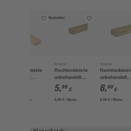
Bestseller
Kosche
Kosche
Kosche
Rechteckleiste
Rechteckleiste
Rechteckleist
Nadelholz
unbehandelt
unbehandelt
1000 x 20 x 40
1000 x 40 x 30
1000 x 50 x 30
3
,
5
,
6
,
99
99
99
€
€
€
mm
mm
mm
3,99 € / Meter
5,99 € / Meter
6,99 € / Meter
Material für Bienenhotels