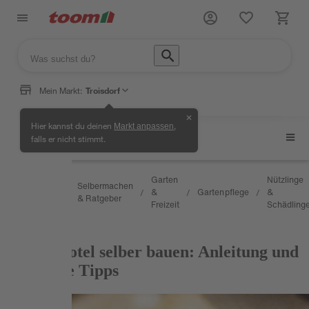
Mein Markt:
Troisdorf
✕
Hier kannst du deinen
,
Markt anpassen
Nützlinge & Schädlinge
falls er nicht stimmt.
Wissen
Garten
Nützlinge
Selbermachen
&
&
Gartenpflege
&
/
/
/
/
/
& Ratgeber
Service
Freizeit
Schädling
RATGEBER
Insektenhotel selber bauen: Anleitung und
praktische Tipps