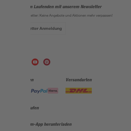
Bleib auf dem Laufenden mit unserem Newsletter
Der toom Newsletter: Keine Angebote und Aktionen mehr verpassen!
Zur Newsletter Anmeldung
Folge uns
Zahlungsarten
Versandarten
Sicher einkaufen
Jetzt die toom-App herunterladen