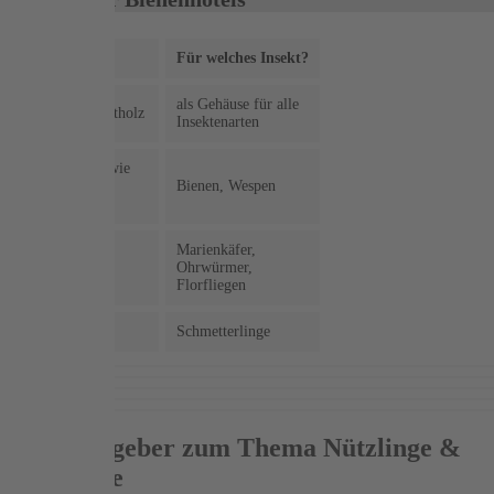
Material
Für welches Insekt?
als Gehäuse für alle
Heimisches Hartholz
Insektenarten
Hohle Stängel wie
Schilfrohr oder
Bienen, Wespen
Bambus
Marienkäfer,
Holzwolle
Ohrwürmer,
Florfliegen
Zweige
Schmetterlinge
Mehr Ratgeber zum Thema Nützlinge &
Schädlinge