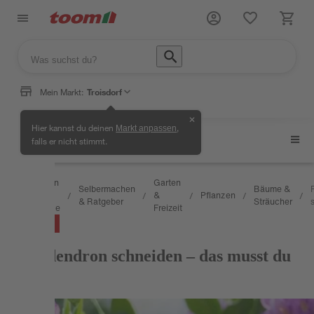
Mein Markt:
Troisdorf
✕
Hier kannst du deinen
,
Markt anpassen
Bäume & Sträucher
falls er nicht stimmt.
Wissen
Garten
Selbermachen
Bäume &
&
&
Pflanzen
/
/
/
/
/
/
& Ratgeber
Sträucher
Service
Freizeit
RATGEBER
Rhododendron schneiden – das musst du
wissen