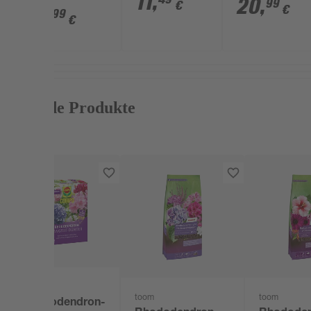
11
,
20
,
99
€
€
44
,
cm
99
€
Passende Produkte
Compo
toom
toom
Rhododendron-