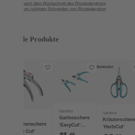
Pflege nach dem Rückschnitt des Rhododendrons
Tipps zum richtigen Schneiden von Rhododendren
Passende Produkte
Bestseller
Gardena
Gardena
Gartenschere
Gardena
Kräuterscher
Ratschenschere
'EasyCut'
'HerbCut'
'Smart Cut'
Bypass 18,7
49