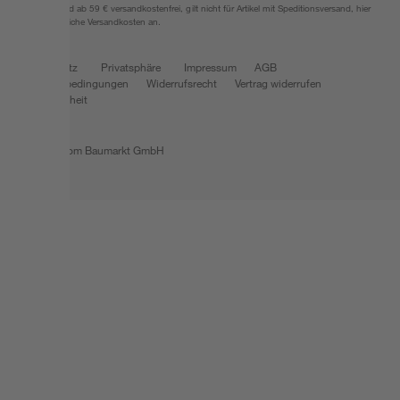
*Paketversand ab 59 € versandkostenfrei, gilt nicht für Artikel mit Speditionsversand, hier
fallen zusätzliche Versandkosten an.
Datenschutz
Privatsphäre
Impressum
AGB
Nutzungsbedingungen
Widerrufsrecht
Vertrag widerrufen
Barrierefreiheit
© 2026 toom Baumarkt GmbH