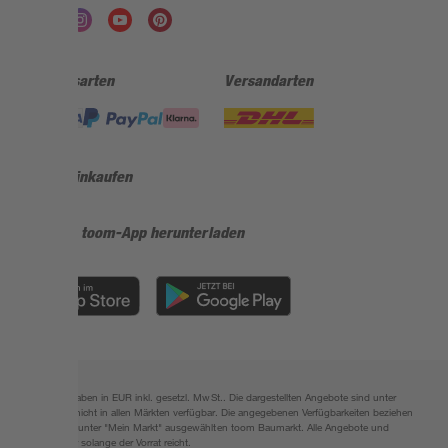
Zahlungsarten
Versandarten
Sicher einkaufen
Jetzt die toom-App herunterladen
Alle Preisangaben in EUR inkl. gesetzl. MwSt.. Die dargestellten Angebote sind unter
Umständen nicht in allen Märkten verfügbar. Die angegebenen Verfügbarkeiten beziehen
sich auf den unter "Mein Markt" ausgewählten toom Baumarkt. Alle Angebote und
Produkte nur solange der Vorrat reicht.