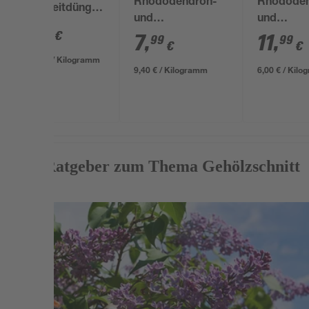
Rhododendron-
Rhododen
Langzeitdünger
und
und
850 g
9
,
99
€
Hortensiendünger
Hortensi
7
,
11
,
99
99
€
€
850 g
2 kg
11,75 € / Kilogramm
9,40 € / Kilogramm
6,00 € / Kil
Mehr Ratgeber zum Thema Gehölzschnitt
Weiterlesen